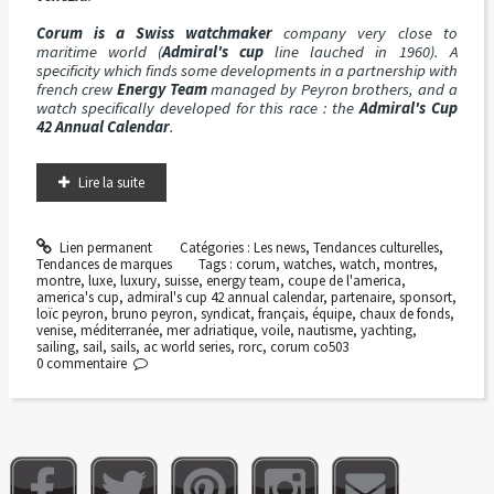
Corum is a Swiss watchmaker
company very close to
maritime world (
Admiral's cup
line lauched in 1960). A
specificity which finds some developments in a partnership with
french crew
Energy Team
managed by Peyron brothers, and a
watch specifically developed for this race : the
Admiral's Cup
42 Annual Calendar
.
Lire la suite
Lien permanent
Catégories :
Les news
,
Tendances culturelles
,
Tendances de marques
Tags :
corum
,
watches
,
watch
,
montres
,
montre
,
luxe
,
luxury
,
suisse
,
energy team
,
coupe de l'america
,
america's cup
,
admiral's cup 42 annual calendar
,
partenaire
,
sponsort
,
loïc peyron
,
bruno peyron
,
syndicat
,
français
,
équipe
,
chaux de fonds
,
venise
,
méditerranée
,
mer adriatique
,
voile
,
nautisme
,
yachting
,
sailing
,
sail
,
sails
,
ac world series
,
rorc
,
corum co503
0
commentaire