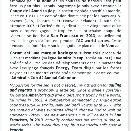
attirance pour
la voile
et les courses de bateaux l'est peut
être un peu plus. Depuis longtemps je suis avec attention la
Coupe de l'America
(le plus ancien trophée sportif au monde,
lancé en 1851). Une compétition domminée par les pays anglo-
saxons (USA, l'Australie et Nouvelle-Zélande). Il aura fallu
attendre 2007 et l'arrivée du syndicat suisse Alinghi pour qu'un
pays européen gagne le trophée ! La prochaine coupe de
l'America se tiendra à
San Fransisco en 2013
, actuellement
les challengers s'affrontent pendant l'
AC world serie
s. Cette
semaine, ils font étape sur le magnifique plan d'eau de
Venise
.
Corum est une marque horlogère suisse
très proche de
l'univers maritime (sa ligne
Admiral's cup
lancée en 1960). Une
spécificité qui trouve des développements dans un partenariat
avec l'équipage français
Energy Team
dirigé par les frères
Peyron et une montre créée spécialement pour cette course :
l'
Admiral's Cup 42 Annual Calendar
.
My passion for the sea is not a secret, my attraction for
sailing
and regatta
is probably a little bit. Since a while I carefully
follow the
America's cup
(the oldest sport trophy in the world,
launched in 1851). A competition dominated by Anglo-saxon
countries (USA, Australia, New Zealand). It was until 2007, with
the coming of Swiss syndicate Alinghi, that we had to wait an
European victory! The next America's cup will be held in
San
Francisco, in 2013
, actually challengers are racing during AC
World series. This week they stop by a wonderful sails spot in
Venezia
.