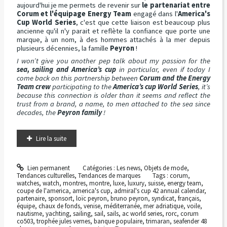
aujourd'hui je me permets de revenir sur
le partenariat entre
Corum et l'équipage Energy Team
engagé dans l'
America's
Cup World Series
, c'est que cette liaison est beaucoup plus
ancienne qu'il n'y parait et reflète la confiance que porte une
marque, à un nom, à des hommes attachés à la mer depuis
plusieurs décennies, la famille
Peyron
!
I won’t give you another pep talk about my passion for the
sea, sailing and America’s cup
in particular, even if today I
come back on this partnership between
Corum and the Energy
Team crew
participating to the
America’s cup World Series
, it’s
because this connection is older than it seems and reflect the
trust from a brand, a name, to men attached to the sea since
decades, the
Peyron family
!
Lire la suite
Lien permanent
Catégories :
Les news
,
Objets de mode
,
Tendances culturelles
,
Tendances de marques
Tags :
corum
,
watches
,
watch
,
montres
,
montre
,
luxe
,
luxury
,
suisse
,
energy team
,
coupe de l'america
,
america's cup
,
admiral's cup 42 annual calendar
,
partenaire
,
sponsort
,
loïc peyron
,
bruno peyron
,
syndicat
,
français
,
équipe
,
chaux de fonds
,
venise
,
méditerranée
,
mer adriatique
,
voile
,
nautisme
,
yachting
,
sailing
,
sail
,
sails
,
ac world series
,
rorc
,
corum
co503
,
trophée jules vernes
,
banque populaire
,
trimaran
,
seafender 48