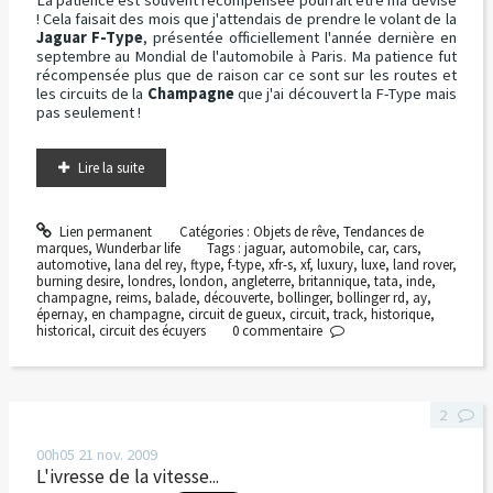
La patience est souvent récompensée pourrait être ma devise
! Cela faisait des mois que j'attendais de prendre le volant de la
Jaguar F-Type
, présentée officiellement l'année dernière en
septembre au Mondial de l'automobile à Paris. Ma patience fut
récompensée plus que de raison car ce sont sur les routes et
les circuits de la
Champagne
que j'ai découvert la F-Type mais
pas seulement !
Lire la suite
Lien permanent
Catégories :
Objets de rêve
,
Tendances de
marques
,
Wunderbar life
Tags :
jaguar
,
automobile
,
car
,
cars
,
automotive
,
lana del rey
,
ftype
,
f-type
,
xfr-s
,
xf
,
luxury
,
luxe
,
land rover
,
burning desire
,
londres
,
london
,
angleterre
,
britannique
,
tata
,
inde
,
champagne
,
reims
,
balade
,
découverte
,
bollinger
,
bollinger rd
,
ay
,
épernay
,
en champagne
,
circuit de gueux
,
circuit
,
track
,
historique
,
historical
,
circuit des écuyers
0
commentaire
2
00h05
21
nov. 2009
L'ivresse de la vitesse...