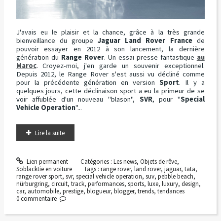
J'avais eu le plaisir et la chance, grâce à la très grande
bienveillance du groupe
Jaguar Land Rover France
de
pouvoir essayer en 2012 à son lancement, la dernière
génération du
Range Rover
. Un essai presse fantastique
au
Maroc
. Croyez-moi, j'en garde un souvenir exceptionnel.
Depuis 2012, le Range Rover s'est aussi vu décliné comme
pour la précédente génération en version
Sport
. Il y a
quelques jours, cette déclinaison sport a eu la primeur de se
voir affublée d'un nouveau "blason",
SVR
, pour "
Special
Vehicle Operation
"...
Lire la suite
Lien permanent
Catégories :
Les news
,
Objets de rêve
,
Soblacktie en voiture
Tags :
range rover
,
land rover
,
jaguar
,
tata
,
range rover sport
,
svr
,
special vehicle operation
,
suv
,
pebble beach
,
nürburgring
,
circuit
,
track
,
performances
,
sports
,
luxe
,
luxury
,
design
,
car
,
automobile
,
prestige
,
blogueur
,
blogger
,
trends
,
tendances
0
commentaire