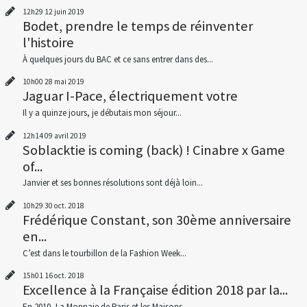
12h29
12
juin 2019
Bodet, prendre le temps de réinventer
l'histoire
À quelques jours du BAC et ce sans entrer dans des...
10h00
28
mai 2019
Jaguar I-Pace, électriquement votre
Il y a quinze jours, je débutais mon séjour...
12h14
09
avril 2019
Soblacktie is coming (back) ! Cinabre x Game
of...
Janvier et ses bonnes résolutions sont déjà loin...
10h29
30
oct. 2018
Frédérique Constant, son 30ème anniversaire
en...
C’est dans le tourbillon de la Fashion Week...
15h01
16
oct. 2018
Excellence à la Française édition 2018 par la...
En 2010, La Monnaie de Paris et les Maisons...