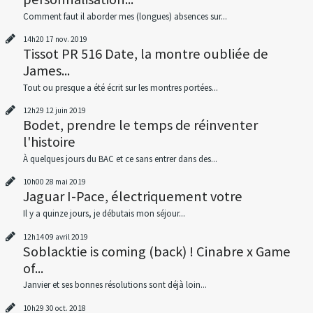
Comment faut il aborder mes (longues) absences sur...
14h20
17
nov. 2019
Tissot PR 516 Date, la montre oubliée de
James...
Tout ou presque a été écrit sur les montres portées...
12h29
12
juin 2019
Bodet, prendre le temps de réinventer
l'histoire
À quelques jours du BAC et ce sans entrer dans des...
10h00
28
mai 2019
Jaguar I-Pace, électriquement votre
Il y a quinze jours, je débutais mon séjour...
12h14
09
avril 2019
Soblacktie is coming (back) ! Cinabre x Game
of...
Janvier et ses bonnes résolutions sont déjà loin...
10h29
30
oct. 2018