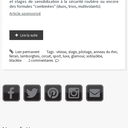
et stages de sensibilisation à la sécurité routière ou encore
des formules "combinées" (duos, trios, multivolants).
Article sponsorisé
Lire la suite
Lien permanent
Tags :
vitesse
,
stage
,
pilotage
,
anneau du rhin
,
ferrari
,
lamborghini
,
circuit
,
sport
,
luxe
,
glamour
,
soblacktie
,
blacktie
2
commentaires