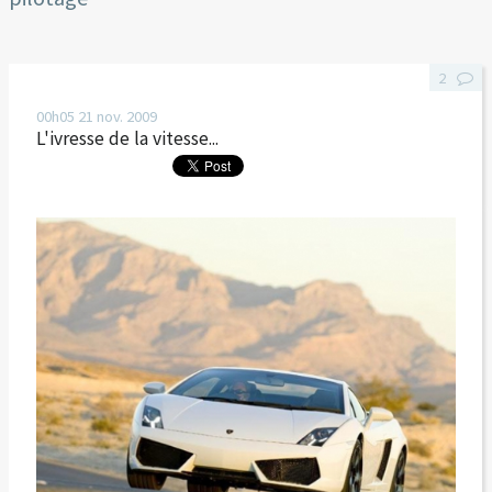
2
00h05
21
nov. 2009
L'ivresse de la vitesse...