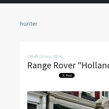
hunter
10h49
18
nov. 2014
Range Rover "Hollan