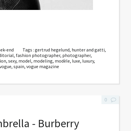
week-end
Tags :
gertrud hegelund
,
hunter and gatti
,
ditorial
,
fashion photographer
,
photographer
,
ion
,
sexy
,
model
,
modeling
,
modèle
,
luxe
,
luxury
,
vogue
,
spain
,
vogue magazine
0
brella - Burberry