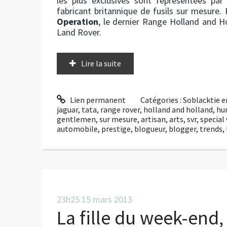
les plus exclusives sont représentées par
fabricant britannique de fusils sur mesure.
Operation
, le dernier Range Holland and H
Land Rover.
Lire la suite
Lien permanent
Catégories :
Soblacktie e
jaguar
,
tata
,
range rover
,
holland and holland
,
hu
gentlemen
,
sur mesure
,
artisan
,
arts
,
svr
,
special
automobile
,
prestige
,
blogueur
,
blogger
,
trends
,
23h25
15
mars 2013
La fille du week-end,