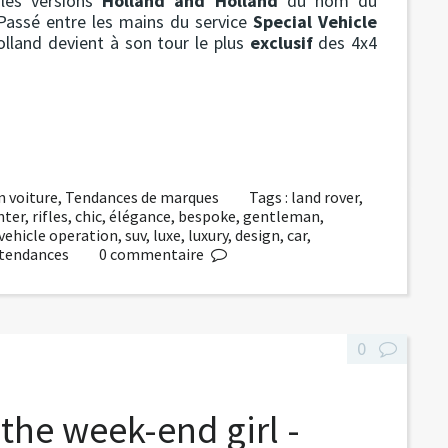
 les versions
Holland and Holland
du nom du
 Passé entre les mains du service
Special Vehicle
olland devient à son tour le plus
exclusif
des 4x4
n voiture
,
Tendances de marques
Tags :
land rover
,
nter
,
rifles
,
chic
,
élégance
,
bespoke
,
gentleman
,
 vehicle operation
,
suv
,
luxe
,
luxury
,
design
,
car
,
tendances
0
commentaire
0
 the week-end girl -