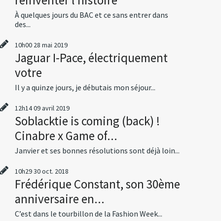
À quelques jours du BAC et ce sans entrer dans
des...
10h00
28
mai 2019
Jaguar I-Pace, électriquement
votre
Il y a quinze jours, je débutais mon séjour...
12h14
09
avril 2019
Soblacktie is coming (back) !
Cinabre x Game of...
Janvier et ses bonnes résolutions sont déjà loin...
10h29
30
oct. 2018
Frédérique Constant, son 30ème
anniversaire en...
C’est dans le tourbillon de la Fashion Week...