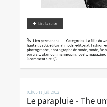
Lire la suite
Lien permanent
Catégories :
La fille du 
hunter
,
gatti
,
éditorial mode
,
editorial
,
fashion e
photographe
,
photographe de mode
,
mode
,
fash
portrait
,
glamour
,
mannequin
,
lovely
,
magazine
,
0
commentaire
01h05
11
juil. 2012
Le parapluie - The um