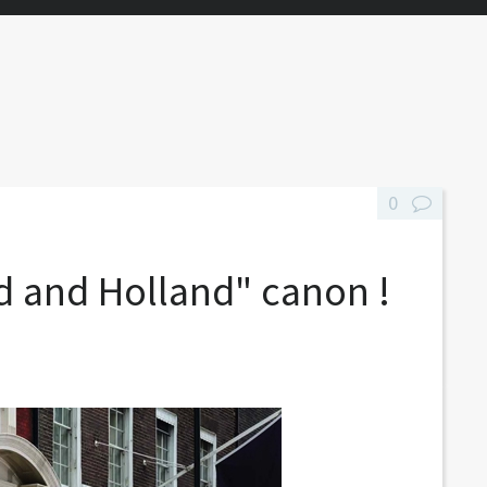
0
d and Holland" canon !