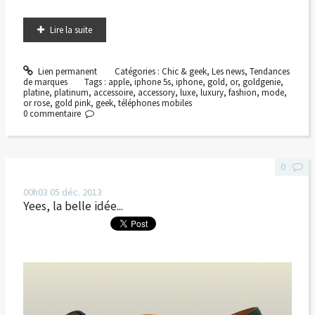
Lire la suite
Lien permanent
Catégories :
Chic & geek
,
Les news
,
Tendances
de marques
Tags :
apple
,
iphone 5s
,
iphone
,
gold
,
or
,
goldgenie
,
platine
,
platinum
,
accessoire
,
accessory
,
luxe
,
luxury
,
fashion
,
mode
,
or rose
,
gold pink
,
geek
,
téléphones mobiles
0
commentaire
0
00h03
05
déc. 2013
Yees, la belle idée...