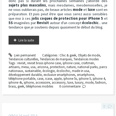
donc pas si durant les prochaines semaines j'aborde des
sujets plus masculins
, mais mesdames, mesdemoiselles, je
ne vous oublierais pas, de beaux articles
mode
et
luxe
sont en
préparation. Et puis peut être que vous serez aussi sensibles
que moi à ces
jolis coques de protection pour iPhone 5
et
5S
imaginées par
Revisit
autour d'un concept
écolochic
... une
tendance que je soutiens depuis quasiment le début du blog.
Lire la suite
Lien permanent
Catégories :
Chic & geek
,
Objets de mode
,
Tendances culturelles
,
Tendances de marques
,
Tendances modes
Tags :
revisit
,
revisit brass iphone case
,
iphone case
,
craftmen
,
artisans
,
mesa
,
usa
,
arizona
,
protection
,
nature
,
national parks
,
parcs
nationaux
,
sustainable
,
écologie
,
écolochic
,
made in usa
,
développement durable
,
exclusive smartphones
,
smartphone
,
téléphone portable
,
case
,
icase
,
apple
,
iphone 5s
,
iphone 5
,
iphone 4
,
iphone 4s
,
iphone
,
accessoire
,
accessory
,
luxe
,
luxury
,
mode
,
fashion
,
brass
,
geek
,
téléphones mobiles
0
commentaire
0
00h54
24
avril 2014