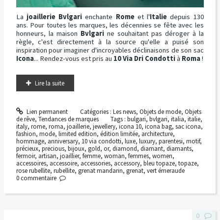
La
joaillerie Bvlgari
enchante
Rome
et l'
Italie
depuis 130
ans. Pour toutes les marques, les décennies se fête avec les
honneurs, la maison
Bvlgari
ne souhaitant pas déroger à la
règle, c'est directement à la source qu'elle a puisé son
inspiration pour imaginer d'incroyables déclinaisons de son sac
Icona
... Rendez-vous est pris au
10 Via Dri Condotti
à
Roma
!
Lire la suite
Lien permanent
Catégories :
Les news
,
Objets de mode
,
Objets
de rêve
,
Tendances de marques
Tags :
bulgari
,
bvlgari
,
italia
,
italie
,
italy
,
rome
,
roma
,
joaillerie
,
jewellery
,
icona 10
,
icona bag
,
sac icona
,
fashion
,
mode
,
limited edition
,
édition limitée
,
architecture
,
hommage
,
anniversary
,
10 via condotti
,
luxe
,
luxury
,
parentesi
,
motif
,
précieux
,
precious
,
bijoux
,
gold
,
or
,
diamond
,
diamant
,
diamants
,
fermoir
,
artisan
,
joaillier
,
femme
,
woman
,
femmes
,
women
,
accessoires
,
accessoire
,
accessories
,
accessory
,
bleu topaze
,
topaze
,
rose rubellite
,
rubellite
,
grenat mandarin
,
grenat
,
vert émeraude
0
commentaire
0