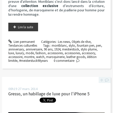
preuve d'attention. Montblanc s'est donc lancé dans la création
d'une
collection exclusive
d’instruments d’écriture,
d’horlogerie, de maroquinerie et de joaillerie pour homme pour
lui rendre hommage.
Lire la suite
Lien permanent
Catégories :
Les news
,
Objets de rêve
,
Tendances culturelles
Tags :
montblanc
,
stylo
,
fountain pen
,
pen
,
anniversary
,
anniversaire
,
90 ans
,
1924
,
meisterstück
,
stylo plume
,
luxe
,
luxury
,
mode
,
fashion
,
accessoires
,
accessories
,
accessory
,
accessoire
,
montre
,
watch
,
maroquinerie
,
leather goods
,
édition
limitée
,
#meisterstuck90years
0
commentaire
0
00h19
27
mars 2014
Gresso, un habillage de luxe pour l'iPhone 5