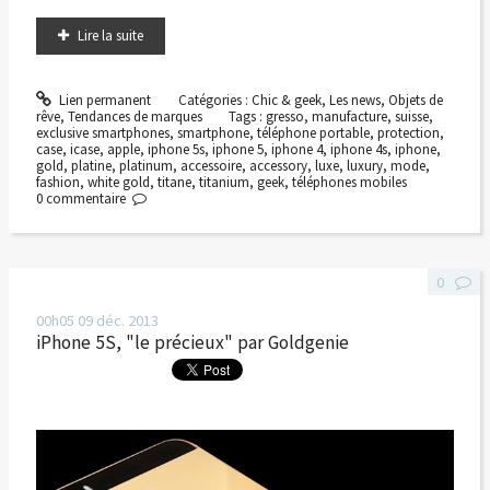
Lire la suite
Lien permanent
Catégories :
Chic & geek
,
Les news
,
Objets de
rêve
,
Tendances de marques
Tags :
gresso
,
manufacture
,
suisse
,
exclusive smartphones
,
smartphone
,
téléphone portable
,
protection
,
case
,
icase
,
apple
,
iphone 5s
,
iphone 5
,
iphone 4
,
iphone 4s
,
iphone
,
gold
,
platine
,
platinum
,
accessoire
,
accessory
,
luxe
,
luxury
,
mode
,
fashion
,
white gold
,
titane
,
titanium
,
geek
,
téléphones mobiles
0
commentaire
0
00h05
09
déc. 2013
iPhone 5S, "le précieux" par Goldgenie