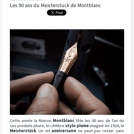
Les 90 ans du Meisterstück de Montblanc
Cette année la Maison
Montblanc
fête les 90 ans de l'un de
ses produits phare, le célèbre
stylo plume
imaginé en 1924, le
Meisterstück
. Un tel
anniversaire
ne peut pas rester sans