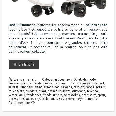
Hedi Slimane
souhaiterait il relancer la mode du
rollers skate
façon disco ? On oublie les patins en ligne et on ressort ses
bons "quads" ! Apparemment présentés courant juin je suis
étonné que ces rollers Yves Saint Laurent n'aient pas fait plus
parler d'eux ? Il y a pourtant de grandes chances qu'ils
deviennent "it accessoire" de la rentrée pour ne pas dire
définitivement collector.
Lire la suite
Lien permanent
Catégories :
Les news
,
Objets de mode
,
Sneakers de luxe
,
Tendances de marques
Tags :
yves saint laurent
,
saint laurent paris
,
saint laurent
,
hedi slimane
,
fashion
,
mode
,
rollers
,
roller skate
,
quaders
,
quad
,
patin à roulettes
,
automne
,
hiver
,
fall
,
winter
,
2013
,
tendances
,
trends
,
urbain
,
accessoires
,
accessoire
,
sport
,
accessories
,
accessory
,
collector
,
luisa via roma
,
krypto impulse
0
commentaire