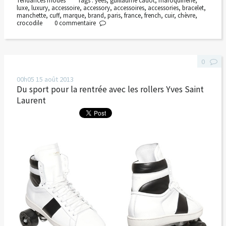
Tendances modes
Tags :
yees
,
guillaume cadot
,
maroquinerie
,
luxe
,
luxury
,
accessoire
,
accessory
,
accessoires
,
accessories
,
bracelet
,
manchette
,
cuff
,
marque
,
brand
,
paris
,
france
,
french
,
cuir
,
chèvre
,
crocodile
0
commentaire
0
00h05
15
août 2013
Du sport pour la rentrée avec les rollers Yves Saint
Laurent