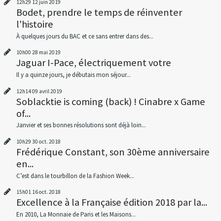
12h29
12
juin 2019
Bodet, prendre le temps de réinventer
l'histoire
À quelques jours du BAC et ce sans entrer dans des...
10h00
28
mai 2019
Jaguar I-Pace, électriquement votre
Il y a quinze jours, je débutais mon séjour...
12h14
09
avril 2019
Soblacktie is coming (back) ! Cinabre x Game
of...
Janvier et ses bonnes résolutions sont déjà loin...
10h29
30
oct. 2018
Frédérique Constant, son 30ème anniversaire
en...
C’est dans le tourbillon de la Fashion Week...
15h01
16
oct. 2018
Excellence à la Française édition 2018 par la...
En 2010, La Monnaie de Paris et les Maisons...