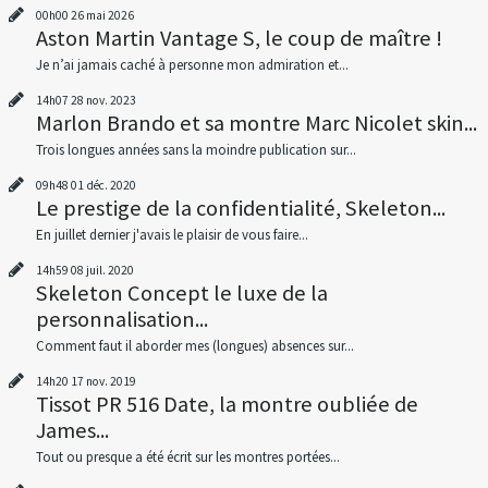
00h00
26
mai 2026
Aston Martin Vantage S, le coup de maître !
Je n’ai jamais caché à personne mon admiration et...
14h07
28
nov. 2023
Marlon Brando et sa montre Marc Nicolet skin...
Trois longues années sans la moindre publication sur...
09h48
01
déc. 2020
Le prestige de la confidentialité, Skeleton...
En juillet dernier j'avais le plaisir de vous faire...
14h59
08
juil. 2020
Skeleton Concept le luxe de la
personnalisation...
Comment faut il aborder mes (longues) absences sur...
14h20
17
nov. 2019
Tissot PR 516 Date, la montre oubliée de
James...
Tout ou presque a été écrit sur les montres portées...