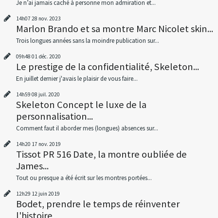
Je n’ai jamais caché à personne mon admiration et...
14h07
28
nov. 2023
Marlon Brando et sa montre Marc Nicolet skin...
Trois longues années sans la moindre publication sur...
09h48
01
déc. 2020
Le prestige de la confidentialité, Skeleton...
En juillet dernier j'avais le plaisir de vous faire...
14h59
08
juil. 2020
Skeleton Concept le luxe de la
personnalisation...
Comment faut il aborder mes (longues) absences sur...
14h20
17
nov. 2019
Tissot PR 516 Date, la montre oubliée de
James...
Tout ou presque a été écrit sur les montres portées...
12h29
12
juin 2019
Bodet, prendre le temps de réinventer
l'histoire