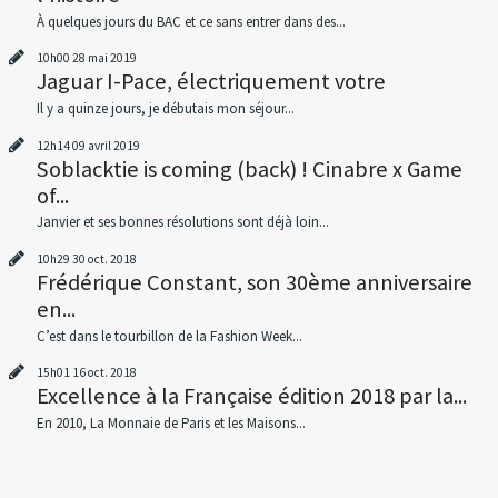
À quelques jours du BAC et ce sans entrer dans des...
10h00
28
mai 2019
Jaguar I-Pace, électriquement votre
Il y a quinze jours, je débutais mon séjour...
12h14
09
avril 2019
Soblacktie is coming (back) ! Cinabre x Game
of...
Janvier et ses bonnes résolutions sont déjà loin...
10h29
30
oct. 2018
Frédérique Constant, son 30ème anniversaire
en...
C’est dans le tourbillon de la Fashion Week...
15h01
16
oct. 2018
Excellence à la Française édition 2018 par la...
En 2010, La Monnaie de Paris et les Maisons...