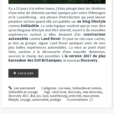
Il y a 15 jours à la même heure, j'étais plongé dans les ténèbres
d'une mine de dolomite perdue quelque part entre l'Allemagne
et le Luxembourg... une phrase d'introduction qui peut laisser
perplexe surtout quand elle est publiée sur
un blog lifestyle
comme
Soblacktie
. La suite logique voudrait que je vous dise
qu'un blogueur lifestyle doit être attentif, ouvert à de nouvelles
expériences surtout si elles émanent d'un
constructeur
automobile
comme
Land Rover
. Et pour ne rien vous cacher,
je dois au groupe Jaguar Land Rover quelques unes de mes
plus belles expériences automobiles. La mise au point étant
faite, partons à la découverte d'une nouvelle dimension,
ouvrons le champ des possibles à
la version 2017 du plus
baroudeur des SUV Britaniques
, le nouveau
Discovery
.
Lire la suite
Lien permanent
Catégories :
Les news
,
Soblacktie en voiture
,
Soblacktie en voyage
Tags :
land rover
,
discovery
,
new discovery
,
discovery 2017
,
4x4
,
suv
,
luxe
,
luxembourg
,
press test
,
essai presse
,
lifestyle
,
voyage
,
automobile
,
prestige
0
commentaire