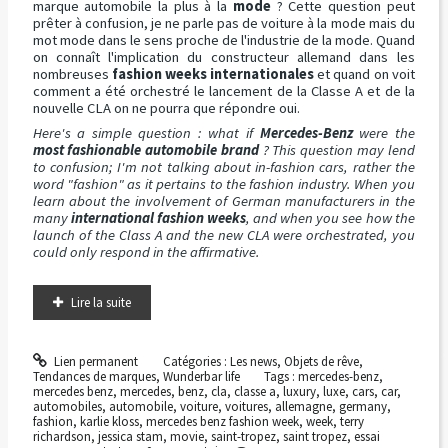
marque automobile la plus à la
mode
? Cette question peut
prêter à confusion, je ne parle pas de voiture à la mode mais du
mot mode dans le sens proche de l'industrie de la mode. Quand
on connaît l'implication du constructeur allemand dans les
nombreuses
fashion weeks internationales
et quand on voit
comment a été orchestré le lancement de la Classe A et de la
nouvelle CLA on ne pourra que répondre oui.
Here's a simple question : what if
Mercedes-Benz
were the
most fashionable automobile brand
? This question may lend
to confusion; I'm not talking about in-fashion cars, rather the
word "fashion" as it pertains to the fashion industry. When you
learn about the involvement of German manufacturers in the
many
international fashion weeks
, and when you see how the
launch of the Class A and the new CLA were orchestrated, you
could only respond in the affirmative.
Lire la suite
Lien permanent
Catégories :
Les news
,
Objets de rêve
,
Tendances de marques
,
Wunderbar life
Tags :
mercedes-benz
,
mercedes benz
,
mercedes
,
benz
,
cla
,
classe a
,
luxury
,
luxe
,
cars
,
car
,
automobiles
,
automobile
,
voiture
,
voitures
,
allemagne
,
germany
,
fashion
,
karlie kloss
,
mercedes benz fashion week
,
week
,
terry
richardson
,
jessica stam
,
movie
,
saint-tropez
,
saint tropez
,
essai