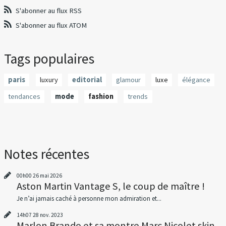
S'abonner au flux RSS
S'abonner au flux ATOM
Tags populaires
paris
luxury
editorial
glamour
luxe
élégance
tendances
mode
fashion
trends
Notes récentes
00h00
26
mai 2026
Aston Martin Vantage S, le coup de maître !
Je n’ai jamais caché à personne mon admiration et...
14h07
28
nov. 2023
Marlon Brando et sa montre Marc Nicolet skin...