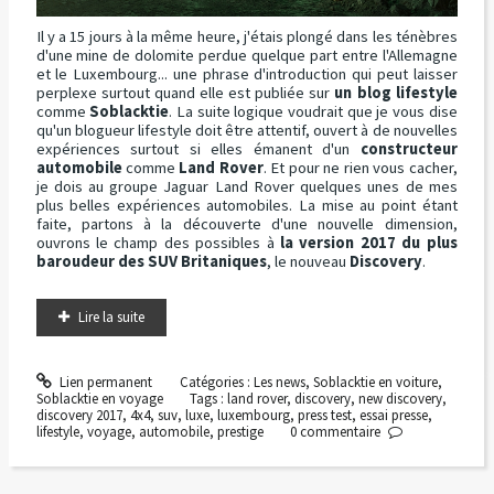
Il y a 15 jours à la même heure, j'étais plongé dans les ténèbres
d'une mine de dolomite perdue quelque part entre l'Allemagne
et le Luxembourg... une phrase d'introduction qui peut laisser
perplexe surtout quand elle est publiée sur
un blog lifestyle
comme
Soblacktie
. La suite logique voudrait que je vous dise
qu'un blogueur lifestyle doit être attentif, ouvert à de nouvelles
expériences surtout si elles émanent d'un
constructeur
automobile
comme
Land Rover
. Et pour ne rien vous cacher,
je dois au groupe Jaguar Land Rover quelques unes de mes
plus belles expériences automobiles. La mise au point étant
faite, partons à la découverte d'une nouvelle dimension,
ouvrons le champ des possibles à
la version 2017 du plus
baroudeur des SUV Britaniques
, le nouveau
Discovery
.
Lire la suite
Lien permanent
Catégories :
Les news
,
Soblacktie en voiture
,
Soblacktie en voyage
Tags :
land rover
,
discovery
,
new discovery
,
discovery 2017
,
4x4
,
suv
,
luxe
,
luxembourg
,
press test
,
essai presse
,
lifestyle
,
voyage
,
automobile
,
prestige
0
commentaire