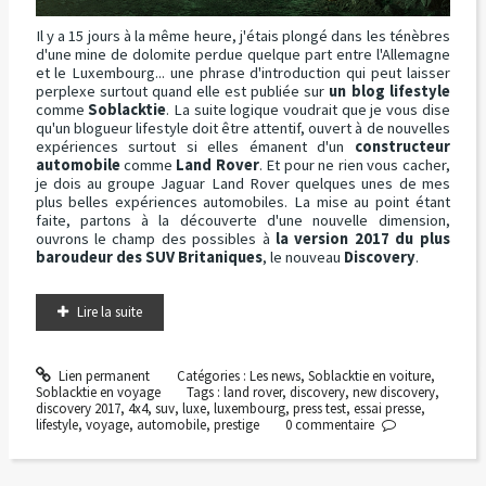
Il y a 15 jours à la même heure, j'étais plongé dans les ténèbres
d'une mine de dolomite perdue quelque part entre l'Allemagne
et le Luxembourg... une phrase d'introduction qui peut laisser
perplexe surtout quand elle est publiée sur
un blog lifestyle
comme
Soblacktie
. La suite logique voudrait que je vous dise
qu'un blogueur lifestyle doit être attentif, ouvert à de nouvelles
expériences surtout si elles émanent d'un
constructeur
automobile
comme
Land Rover
. Et pour ne rien vous cacher,
je dois au groupe Jaguar Land Rover quelques unes de mes
plus belles expériences automobiles. La mise au point étant
faite, partons à la découverte d'une nouvelle dimension,
ouvrons le champ des possibles à
la version 2017 du plus
baroudeur des SUV Britaniques
, le nouveau
Discovery
.
Lire la suite
Lien permanent
Catégories :
Les news
,
Soblacktie en voiture
,
Soblacktie en voyage
Tags :
land rover
,
discovery
,
new discovery
,
discovery 2017
,
4x4
,
suv
,
luxe
,
luxembourg
,
press test
,
essai presse
,
lifestyle
,
voyage
,
automobile
,
prestige
0
commentaire