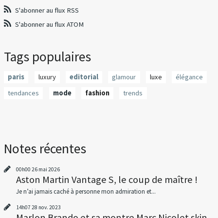
S'abonner au flux RSS
S'abonner au flux ATOM
Tags populaires
paris
luxury
editorial
glamour
luxe
élégance
tendances
mode
fashion
trends
Notes récentes
00h00
26
mai 2026
Aston Martin Vantage S, le coup de maître !
Je n’ai jamais caché à personne mon admiration et...
14h07
28
nov. 2023
Marlon Brando et sa montre Marc Nicolet skin...