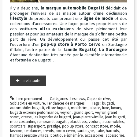
Il y a deux ans,
la marque automobile Bugatti
décidait de
prolonger l’univers de sa maison autour d’une déclinaison
lifestyle
de produits comprenant une
ligne de mode
et des
collections d’accessoires. Une façon pour les propriétaires de
ces
voitures ultra exclusives
de vivre pleinement leur
passion et pour les amateurs de la marque de s’offrir une petite
part du rêve. Un développement qui passe cet été par
l’ouverture d’un
pop-up store à Porto Cervo
en Sardaigne
(l’Italie, l’autre patrie de la
famille Bugatti
).
La Sardaigne
étant une destination très prisée par la clientèle internationale
et fortunée de Bugatti…
Lire la suite
Lien permanent
Catégories :
Les news
,
Objets de rêve
,
Soblacktie en voiture
,
Tendances de marques
Tags :
bugatti
,
automobiles bugatti
,
ettore bugatti
,
molsheim
,
alsace
,
luxe
,
luxury
,
bugatti extreme performance
,
veyron
,
grand sport
,
veyron grand
sport
,
vitesse
,
les légendes de bugatti
,
jean-pierre wimille
,
jean bugatti
,
meo costantini
,
rembrandt bugatti
,
black bess
,
voiture
,
automobiles
,
sportcars
,
supersport
,
prestige
,
pop up store
,
concept store
,
mode
,
fashion
,
tendances
,
trends
,
porto cervo
,
sardaigne
,
italie
,
harrods
,
harrods prestige village
,
boutique éphémère
,
accessoires
,
accessories
,