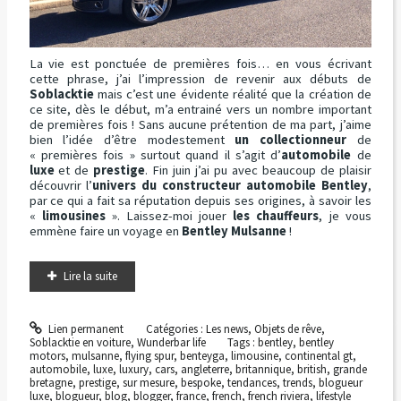
La vie est ponctuée de premières fois… en vous écrivant
cette phrase, j’ai l’impression de revenir aux débuts de
Soblacktie
mais c’est une évidente réalité que la création de
ce site, dès le début, m’a entrainé vers un nombre important
de premières fois ! Sans aucune prétention de ma part, j’aime
bien l’idée d’être modestement
un collectionneur
de
« premières fois » surtout quand il s’agit d’
automobile
de
luxe
et de
prestige
. Fin juin j’ai pu avec beaucoup de plaisir
découvrir l’
univers du constructeur automobile Bentley
,
par ce qui a fait sa réputation depuis ses origines, à savoir les
«
limousines
». Laissez-moi jouer
les chauffeurs
, je vous
emmène faire un voyage en
Bentley Mulsanne
!
Lire la suite
Lien permanent
Catégories :
Les news
,
Objets de rêve
,
Soblacktie en voiture
,
Wunderbar life
Tags :
bentley
,
bentley
motors
,
mulsanne
,
flying spur
,
benteyga
,
limousine
,
continental gt
,
automobile
,
luxe
,
luxury
,
cars
,
angleterre
,
britannique
,
british
,
grande
bretagne
,
prestige
,
sur mesure
,
bespoke
,
tendances
,
trends
,
blogueur
luxe
,
blogueur
,
blog
,
blogger
,
france
,
french
,
french riviera
,
lifestyle