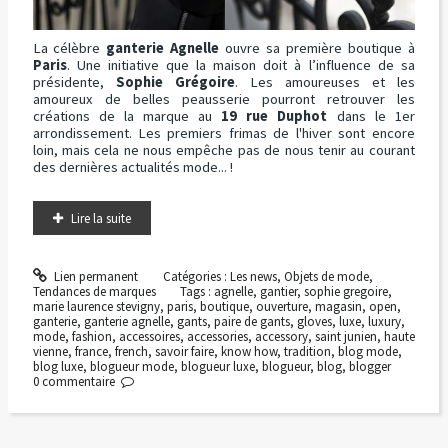
La célèbre
ganterie Agnelle
ouvre sa première boutique à
Paris
. Une initiative que la maison doit à l’influence de sa
présidente,
Sophie Grégoire
. Les amoureuses et les
amoureux de belles peausserie pourront retrouver les
créations de la marque au
19 rue Duphot
dans le 1er
arrondissement. Les premiers frimas de l'hiver sont encore
loin, mais cela ne nous empêche pas de nous tenir au courant
des dernières actualités mode... !
Lire la suite
Lien permanent
Catégories :
Les news
,
Objets de mode
,
Tendances de marques
Tags :
agnelle
,
gantier
,
sophie gregoire
,
marie laurence stevigny
,
paris
,
boutique
,
ouverture
,
magasin
,
open
,
ganterie
,
ganterie agnelle
,
gants
,
paire de gants
,
gloves
,
luxe
,
luxury
,
mode
,
fashion
,
accessoires
,
accessories
,
accessory
,
saint junien
,
haute
vienne
,
france
,
french
,
savoir faire
,
know how
,
tradition
,
blog mode
,
blog luxe
,
blogueur mode
,
blogueur luxe
,
blogueur
,
blog
,
blogger
0
commentaire