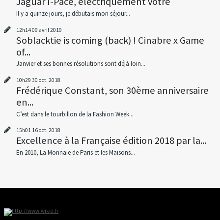
Jaguar I-Pace, électriquement votre
Il y a quinze jours, je débutais mon séjour...
12h14
09
avril 2019
Soblacktie is coming (back) ! Cinabre x Game
of...
Janvier et ses bonnes résolutions sont déjà loin...
10h29
30
oct. 2018
Frédérique Constant, son 30ème anniversaire
en...
C’est dans le tourbillon de la Fashion Week...
15h01
16
oct. 2018
Excellence à la Française édition 2018 par la...
En 2010, La Monnaie de Paris et les Maisons...