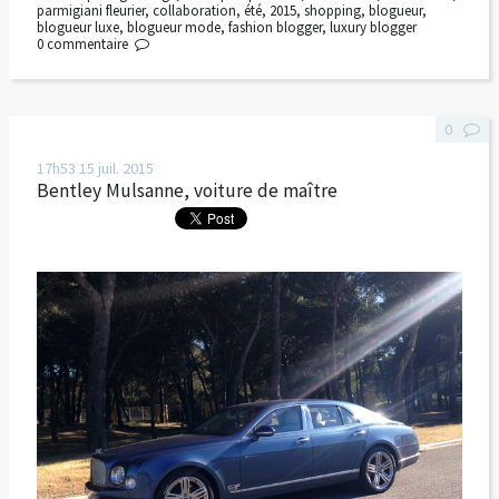
parmigiani fleurier
,
collaboration
,
été
,
2015
,
shopping
,
blogueur
,
blogueur luxe
,
blogueur mode
,
fashion blogger
,
luxury blogger
0
commentaire
0
17h53
15
juil. 2015
Bentley Mulsanne, voiture de maître