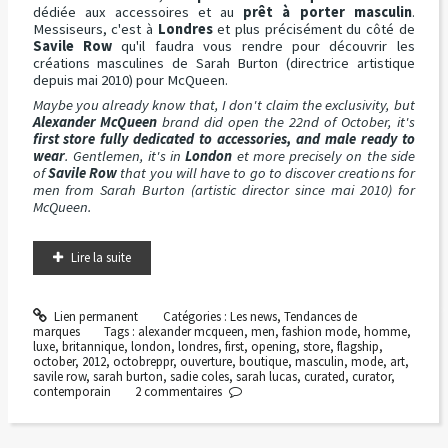
dédiée aux accessoires et au
prêt à porter masculin
.
Messiseurs, c'est à
Londres
et plus précisément du côté de
Savile Row
qu'il faudra vous rendre pour découvrir les
créations masculines de Sarah Burton (directrice artistique
depuis mai 2010) pour McQueen.
Maybe you already know that, I don't claim the exclusivity, but
Alexander McQueen
brand did open the 22nd of October, it's
first store fully dedicated to accessories, and male ready to
wear
. Gentlemen, it's in
London
et more precisely on the side
of
Savile Row
that you will have to go to discover creations for
men from Sarah Burton (artistic director since mai 2010) for
McQueen.
Lire la suite
Lien permanent
Catégories :
Les news
,
Tendances de
marques
Tags :
alexander mcqueen
,
men
,
fashion mode
,
homme
,
luxe
,
britannique
,
london
,
londres
,
first
,
opening
,
store
,
flagship
,
october
,
2012
,
octobreppr
,
ouverture
,
boutique
,
masculin
,
mode
,
art
,
savile row
,
sarah burton
,
sadie coles
,
sarah lucas
,
curated
,
curator
,
contemporain
2
commentaires