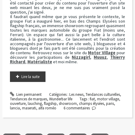
été contacté pour créer du contenu pour l'ouverture d'un site
web mixant les deux, je ne me suis pas vraiment posé la
question, j'ai signé.
Il faudrait quand même que je vous présente le contexte, le
groupe Fiat a inauguré hier, en bas des Champs Elysées son
flagship français, un immense showroom regroupant quasiment
toutes les marques automobile du groupe Fiat (moins une,
Ferrari). Un espace qui fait aussi la part belle à la culture
italienne, à la gastronomie... Ce lancement et l'endroit sont
accompagnés par l'ouverture d'un site web, 1 blogueuse et 4
blogueurs dont je fais parti ont été consultés pour la création
de contenu. Retrouvez nous sur le site du
Motor Village
pour
découvrir les participations de
Nizzagirl
,
Muuuz
,
Thierry
Richard
,
Matérialiste
et moi même.
Lire la suite
Lien permanent
Catégories :
Les news
,
Tendances culturelles
,
Tendances de marques
,
Wunderbar life
Tags :
fiat
,
motor village
,
ouverture
,
lauching
,
flagship
,
showroom
,
champs élysées
,
paris
,
lancia
,
maserati
,
alfa roméo
6
commentaires