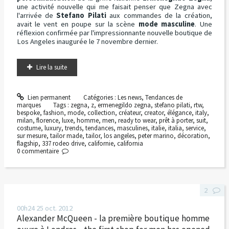
une activité nouvelle qui me faisait penser que Zegna avec
l'arrivée de
Stefano Pilati
aux commandes de la création,
avait le vent en poupe sur la scène
mode masculine
. Une
réflexion confirmée par l'impressionnante nouvelle boutique de
Los Angeles inaugurée le 7 novembre dernier.
Lire la suite
Lien permanent
Catégories :
Les news
,
Tendances de
marques
Tags :
zegna
,
z
,
ermenegildo zegna
,
stefano pilati
,
rtw
,
bespoke
,
fashion
,
mode
,
collection
,
créateur
,
creator
,
élégance
,
italy
,
milan
,
florence
,
luxe
,
homme
,
men
,
ready to wear
,
prêt à porter
,
suit
,
costume
,
luxury
,
trends
,
tendances
,
masculines
,
italie
,
italia
,
service
,
sur mesure
,
tailor made
,
tailor
,
los angeles
,
peter marino
,
décoration
,
flagship
,
337 rodeo drive
,
californie
,
california
0
commentaire
2
00h24
25
oct. 2012
Alexander McQueen - la première boutique homme