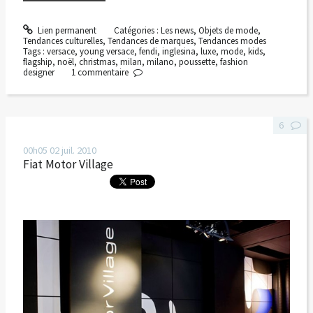
Lien permanent
Catégories :
Les news
,
Objets de mode
,
Tendances culturelles
,
Tendances de marques
,
Tendances modes
Tags :
versace
,
young versace
,
fendi
,
inglesina
,
luxe
,
mode
,
kids
,
flagship
,
noël
,
christmas
,
milan
,
milano
,
poussette
,
fashion
designer
1
commentaire
6
00h05
02
juil. 2010
Fiat Motor Village