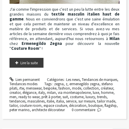
J'ai comme l'impression que c'est un peu la lutte entre les deux
grandes maisons du
textile masculin italien
haut de
gamme
. Nous en conviendrons que c'est une saine émulation
et que cela permet de maintenir un niveau d'excellence en
matière de produits et de services. Si vous avez-vu mes
articles de la semaine dernière vous comprendrez à quoi je fais
référence, en attendant, aujourd'hui nous retournons à
Milan
chez
Ermenegildo Zegna
pour découvrir la nouvelle
"
Couture Room
" !
Lire la suite
Lien permanent
Catégories :
Les news
,
Tendances de marques
,
Tendances modes
Tags :
zegna
,
z
,
ermenegildo zegna
,
stefano
pilati
,
rtw
,
menswear
,
bespoke
,
fashion
,
mode
,
collection
,
créateur
,
creator
,
élégance
,
italy
,
milan
,
via montenapoleone
,
luxe
,
homme
,
men
,
ready to wear
,
prêt à porter
,
suit
,
costume
,
luxury
,
trends
,
tendances
,
masculines
,
italie
,
italia
,
service
,
sur mesure
,
tailor made
,
tailor
,
couture room
,
espace couture
,
décoration
,
boutique
,
flagship
,
peter marino
,
architecte décorateur
0
commentaire