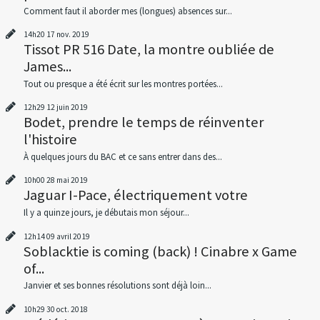
Comment faut il aborder mes (longues) absences sur...
14h20
17
nov. 2019
Tissot PR 516 Date, la montre oubliée de
James...
Tout ou presque a été écrit sur les montres portées...
12h29
12
juin 2019
Bodet, prendre le temps de réinventer
l'histoire
À quelques jours du BAC et ce sans entrer dans des...
10h00
28
mai 2019
Jaguar I-Pace, électriquement votre
Il y a quinze jours, je débutais mon séjour...
12h14
09
avril 2019
Soblacktie is coming (back) ! Cinabre x Game
of...
Janvier et ses bonnes résolutions sont déjà loin...
10h29
30
oct. 2018