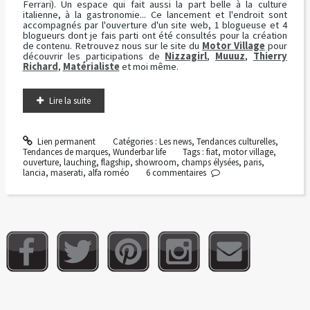
Ferrari). Un espace qui fait aussi la part belle à la culture
italienne, à la gastronomie... Ce lancement et l'endroit sont
accompagnés par l'ouverture d'un site web, 1 blogueuse et 4
blogueurs dont je fais parti ont été consultés pour la création
de contenu. Retrouvez nous sur le site du
Motor Village
pour
découvrir les participations de
Nizzagirl
,
Muuuz
,
Thierry
Richard
,
Matérialiste
et moi même.
Lire la suite
Lien permanent
Catégories :
Les news
,
Tendances culturelles
,
Tendances de marques
,
Wunderbar life
Tags :
fiat
,
motor village
,
ouverture
,
lauching
,
flagship
,
showroom
,
champs élysées
,
paris
,
lancia
,
maserati
,
alfa roméo
6
commentaires