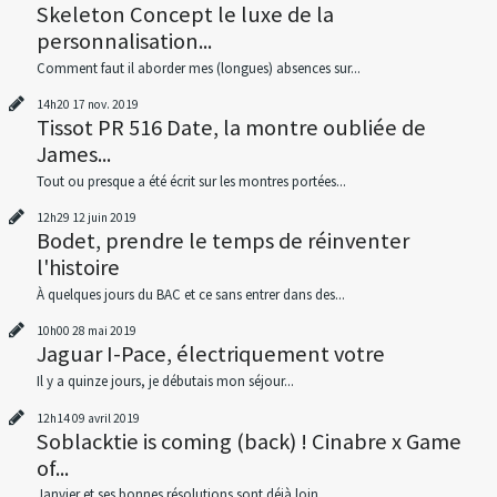
Skeleton Concept le luxe de la
personnalisation...
Comment faut il aborder mes (longues) absences sur...
14h20
17
nov. 2019
Tissot PR 516 Date, la montre oubliée de
James...
Tout ou presque a été écrit sur les montres portées...
12h29
12
juin 2019
Bodet, prendre le temps de réinventer
l'histoire
À quelques jours du BAC et ce sans entrer dans des...
10h00
28
mai 2019
Jaguar I-Pace, électriquement votre
Il y a quinze jours, je débutais mon séjour...
12h14
09
avril 2019
Soblacktie is coming (back) ! Cinabre x Game
of...
Janvier et ses bonnes résolutions sont déjà loin...