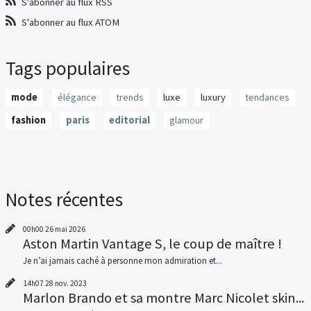
S'abonner au flux RSS
S'abonner au flux ATOM
Tags populaires
mode
élégance
trends
luxe
luxury
tendances
fashion
paris
editorial
glamour
Notes récentes
00h00
26
mai 2026
Aston Martin Vantage S, le coup de maître !
Je n’ai jamais caché à personne mon admiration et...
14h07
28
nov. 2023
Marlon Brando et sa montre Marc Nicolet skin...