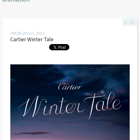
0
00h38
29
nov. 2013
Cartier Winter Tale