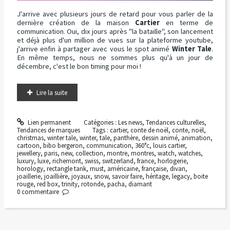
J'arrive avec plusieurs jours de retard pour vous parler de la
dernière création de la maison
Cartier
en terme de
communication. Oui, dix jours après "la bataille", son lancement
et déjà plus d'un million de vues sur la plateforme youtube,
j'arrive enfin à partager avec vous le spot animé
Winter Tale
.
En même temps, nous ne sommes plus qu'à un jour de
décembre, c'est le bon timing pour moi !
Lire la suite
Lien permanent
Catégories :
Les news
,
Tendances culturelles
,
Tendances de marques
Tags :
cartier
,
conte de noël
,
conte
,
noël
,
christmas
,
winter tale
,
winter
,
tale
,
panthère
,
dessin animé
,
animation
,
cartoon
,
bibo bergeron
,
communication
,
360°c
,
louis cartier
,
jewellery
,
paris
,
new
,
collection
,
montre
,
montres
,
watch
,
watches
,
luxury
,
luxe
,
richemont
,
swiss
,
switzerland
,
france
,
horlogerie
,
horology
,
rectangle tank
,
must
,
américaine
,
française
,
divan
,
joaillerie
,
joaillière
,
joyaux
,
snow
,
savoir faire
,
héritage
,
legacy
,
boite
rouge
,
red box
,
trinity
,
rotonde
,
pacha
,
diamant
0
commentaire