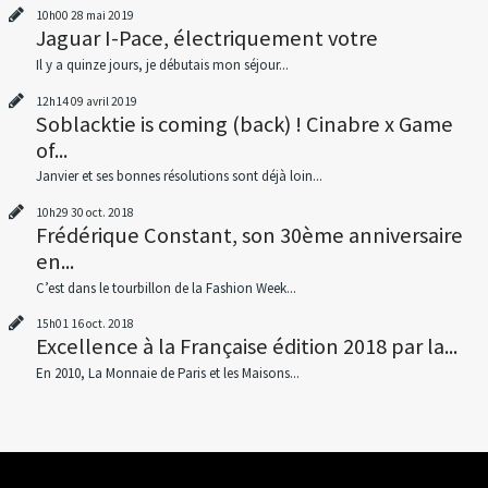
10h00
28
mai 2019
Jaguar I-Pace, électriquement votre
Il y a quinze jours, je débutais mon séjour...
12h14
09
avril 2019
Soblacktie is coming (back) ! Cinabre x Game
of...
Janvier et ses bonnes résolutions sont déjà loin...
10h29
30
oct. 2018
Frédérique Constant, son 30ème anniversaire
en...
C’est dans le tourbillon de la Fashion Week...
15h01
16
oct. 2018
Excellence à la Française édition 2018 par la...
En 2010, La Monnaie de Paris et les Maisons...