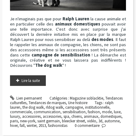
Je n'imaginais pas que pour
Ralph Lauren
la cause animale et
en particulier celle des
animaux domestiques
pouvait avoir
une telle importance. C'est donc avec surprise que j'ai
découvert la dernière initiative mis en place par la marque
Ralph Lauren pour nous sensibiliser au delà
des modes
. Il faut
le rappeler les animaux de compagnie, les chiens, ne sont pas
des accessoires même si les accessoires sont très présents
dans cette
campagne de sensibilisation
! La démarche est
originale, créative et ne vous laissera pas indifférents !
Découvrons "
The dog walk
" !
Lire la suite
Lien permanent
Catégories :
Magazine soblacktie
,
Tendances
culturelles
,
Tendances de marques
,
Une histoire
Tags :
ralph
lauren
,
the dog walk
,
rldog walk
,
campagne
,
institutionnelle
,
commerciale
,
communication
,
sensibilisation
,
fashion
,
mode
,
luxe
,
luxury
,
accessoires
,
accessories
,
spa
,
chiens
,
animaux
,
domestiques
,
paris
,
new-york
,
saint germain
,
bleecker street
,
vidéo
,
3d
,
automne
,
hiver
,
fall
,
winter
,
2013
,
fashionistas
0
commentaire