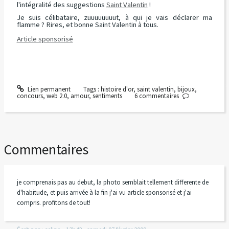
l'intégralité des suggestions
Saint Valentin
!
Je suis célibataire, zuuuuuuuut, à qui je vais déclarer ma
flamme ? Rires, et bonne Saint Valentin à tous.
Article sponsorisé
Lien permanent
Tags :
histoire d'or
,
saint valentin
,
bijoux
,
concours
,
web 2.0
,
amour
,
sentiments
6
commentaires
Commentaires
je comprenais pas au debut, la photo semblait tellement differente de
d'habitude, et puis arrivée à la fin j'ai vu article sponsorisé et j'ai
compris. profitons de tout!