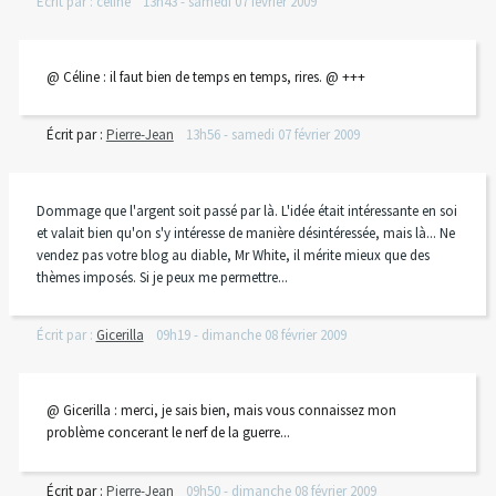
Écrit par :
celine
13h43
-
samedi 07
février 2009
@ Céline : il faut bien de temps en temps, rires. @ +++
Écrit par :
Pierre-Jean
13h56
-
samedi 07
février 2009
Dommage que l'argent soit passé par là. L'idée était intéressante en soi
et valait bien qu'on s'y intéresse de manière désintéressée, mais là... Ne
vendez pas votre blog au diable, Mr White, il mérite mieux que des
thèmes imposés. Si je peux me permettre...
Écrit par :
Gicerilla
09h19
-
dimanche 08
février 2009
@ Gicerilla : merci, je sais bien, mais vous connaissez mon
problème concerant le nerf de la guerre...
Écrit par :
Pierre-Jean
09h50
-
dimanche 08
février 2009