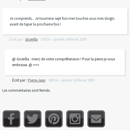
Je comprends... Je tournerai sept fois mes touches sous mes doigts
avant de taper la prochaine fois !
Écrit par :
Gicerilla
07h19
-
samedi 14
février 2009
@ Gicerilla : merci de votre compréhension ! Pour la peine je vous
embrasse. @ +++
Écrit par :
Pierre-Jean
08h54
-
samedi 14
février 2009
Les commentaires sont fermés.