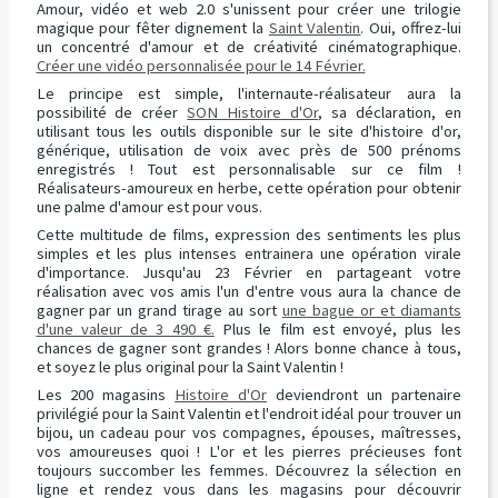
Amour, vidéo et web 2.0 s'unissent pour créer une trilogie
magique pour fêter dignement la
Saint Valentin
. Oui, offrez-lui
un concentré d'amour et de créativité cinématographique.
Créer une vidéo personnalisée pour le 14 Février.
Le principe est simple, l'internaute-réalisateur aura la
possibilité de créer
SON Histoire d'Or
, sa déclaration, en
utilisant tous les outils disponible sur le site d'histoire d'or,
générique, utilisation de voix avec près de 500 prénoms
enregistrés ! Tout est personnalisable sur ce film !
Réalisateurs-amoureux en herbe, cette opération pour obtenir
une palme d'amour est pour vous.
Cette multitude de films, expression des sentiments les plus
simples et les plus intenses entrainera une opération virale
d'importance. Jusqu'au 23 Février en partageant votre
réalisation avec vos amis l'un d'entre vous aura la chance de
gagner par un grand tirage au sort
une bague or et diamants
d'une valeur de 3 490 €.
Plus le film est envoyé, plus les
chances de gagner sont grandes ! Alors bonne chance à tous,
et soyez le plus original pour la Saint Valentin !
Les 200 magasins
Histoire d'Or
deviendront un partenaire
privilégié pour la Saint Valentin et l'endroit idéal pour trouver un
bijou, un cadeau pour vos compagnes, épouses, maîtresses,
vos amoureuses quoi ! L'or et les pierres précieuses font
toujours succomber les femmes. Découvrez la sélection en
ligne et rendez vous dans les magasins pour découvrir