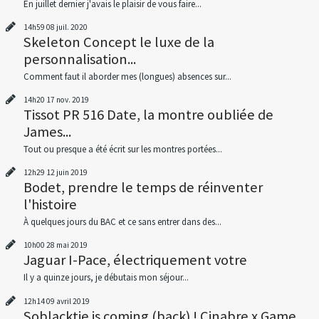
En juillet dernier j'avais le plaisir de vous faire...
14h59
08
juil. 2020
Skeleton Concept le luxe de la
personnalisation...
Comment faut il aborder mes (longues) absences sur...
14h20
17
nov. 2019
Tissot PR 516 Date, la montre oubliée de
James...
Tout ou presque a été écrit sur les montres portées...
12h29
12
juin 2019
Bodet, prendre le temps de réinventer
l'histoire
À quelques jours du BAC et ce sans entrer dans des...
10h00
28
mai 2019
Jaguar I-Pace, électriquement votre
Il y a quinze jours, je débutais mon séjour...
12h14
09
avril 2019
Soblacktie is coming (back) ! Cinabre x Game