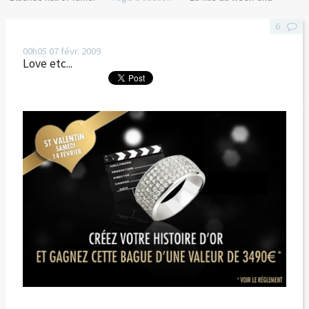
6
00h05
07
févr. 2009
Love etc...