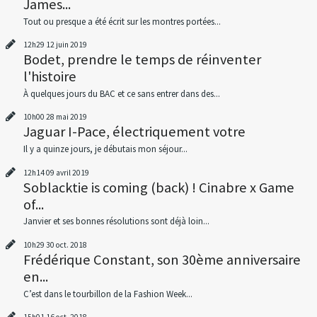
James...
Tout ou presque a été écrit sur les montres portées...
12h29
12
juin 2019
Bodet, prendre le temps de réinventer
l'histoire
À quelques jours du BAC et ce sans entrer dans des...
10h00
28
mai 2019
Jaguar I-Pace, électriquement votre
Il y a quinze jours, je débutais mon séjour...
12h14
09
avril 2019
Soblacktie is coming (back) ! Cinabre x Game
of...
Janvier et ses bonnes résolutions sont déjà loin...
10h29
30
oct. 2018
Frédérique Constant, son 30ème anniversaire
en...
C’est dans le tourbillon de la Fashion Week...
15h01
16
oct. 2018