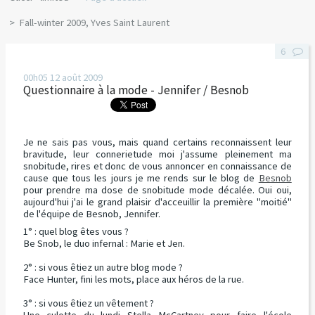
Fall-winter 2009, Yves Saint Laurent
6
00h05
12
août 2009
Questionnaire à la mode - Jennifer / Besnob
Je ne sais pas vous, mais quand certains reconnaissent leur
bravitude, leur connerietude moi j'assume pleinement ma
snobitude, rires et donc de vous annoncer en connaissance de
cause que tous les jours je me rends sur le blog de
Besnob
pour prendre ma dose de snobitude mode décalée. Oui oui,
aujourd'hui j'ai le grand plaisir d'acceuillir la première "moitié"
de l'équipe de Besnob, Jennifer.
1° : quel blog êtes vous ?
Be Snob, le duo infernal : Marie et Jen.
2° : si vous êtiez un autre blog mode ?
Face Hunter, fini les mots, place aux héros de la rue.
3° : si vous êtiez un vêtement ?