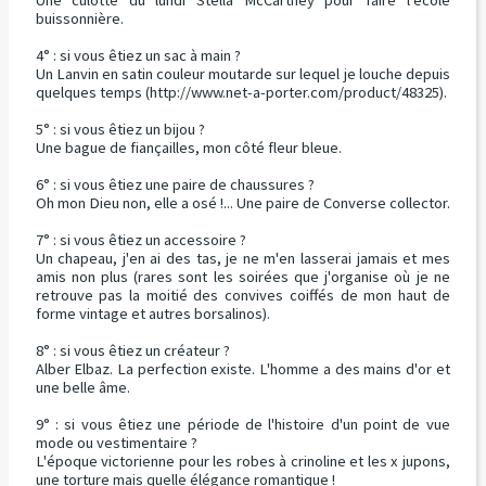
Une culotte du lundi Stella McCartney pour faire l'école
buissonnière.
4° : si vous êtiez un sac à main ?
Un Lanvin en satin couleur moutarde sur lequel je louche depuis
quelques temps (http://www.net-a-porter.com/product/48325).
5° : si vous êtiez un bijou ?
Une bague de fiançailles, mon côté fleur bleue.
6° : si vous êtiez une paire de chaussures ?
Oh mon Dieu non, elle a osé !... Une paire de Converse collector.
7° : si vous êtiez un accessoire ?
Un chapeau, j'en ai des tas, je ne m'en lasserai jamais et mes
amis non plus (rares sont les soirées que j'organise où je ne
retrouve pas la moitié des convives coiffés de mon haut de
forme vintage et autres borsalinos).
8° : si vous êtiez un créateur ?
Alber Elbaz. La perfection existe. L'homme a des mains d'or et
une belle âme.
9° : si vous êtiez une période de l'histoire d'un point de vue
mode ou vestimentaire ?
L'époque victorienne pour les robes à crinoline et les x jupons,
une torture mais quelle élégance romantique !