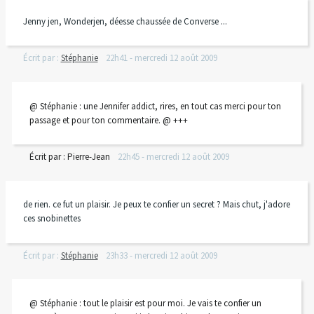
Jenny jen, Wonderjen, déesse chaussée de Converse ...
Écrit par :
Stéphanie
22h41
-
mercredi 12
août 2009
@ Stéphanie : une Jennifer addict, rires, en tout cas merci pour ton
passage et pour ton commentaire. @ +++
Écrit par :
Pierre-Jean
22h45
-
mercredi 12
août 2009
de rien. ce fut un plaisir. Je peux te confier un secret ? Mais chut, j'adore
ces snobinettes
Écrit par :
Stéphanie
23h33
-
mercredi 12
août 2009
@ Stéphanie : tout le plaisir est pour moi. Je vais te confier un