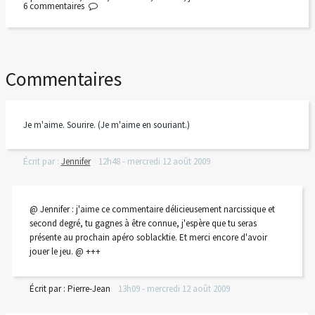
6
commentaires
Commentaires
Je m'aime. Sourire. (Je m'aime en souriant.)
Écrit par :
Jennifer
12h48
-
mercredi 12
août 2009
@ Jennifer : j'aime ce commentaire délicieusement narcissique et
second degré, tu gagnes à être connue, j'espère que tu seras
présente au prochain apéro soblacktie. Et merci encore d'avoir
jouer le jeu. @ +++
Écrit par :
Pierre-Jean
13h09
-
mercredi 12
août 2009