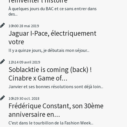
À quelques jours du BAC et ce sans entrer dans
des...
10h00
28
mai 2019
Jaguar I-Pace, électriquement
votre
Il y a quinze jours, je débutais mon séjour...
12h14
09
avril 2019
Soblacktie is coming (back) !
Cinabre x Game of...
Janvier et ses bonnes résolutions sont déjà loin...
10h29
30
oct. 2018
Frédérique Constant, son 30ème
anniversaire en...
C’est dans le tourbillon de la Fashion Week...