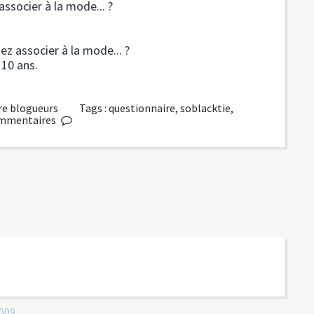
associer à la mode... ?
ez associer à la mode... ?
 10 ans.
re blogueurs
Tags :
questionnaire
,
soblacktie
,
mmentaires
009