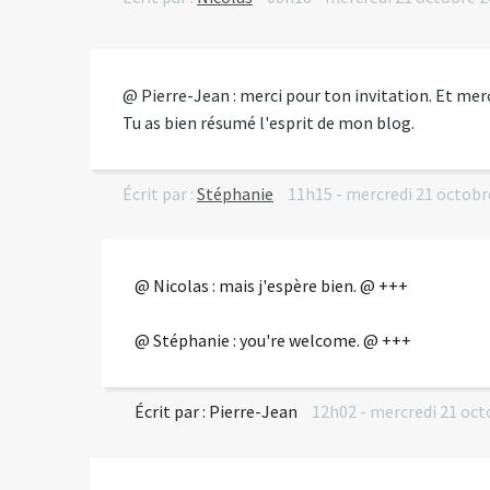
@ Pierre-Jean : merci pour ton invitation. Et me
Tu as bien résumé l'esprit de mon blog.
Écrit par :
Stéphanie
11h15
-
mercredi 21
octobr
@ Nicolas : mais j'espère bien. @ +++
@ Stéphanie : you're welcome. @ +++
Écrit par :
Pierre-Jean
12h02
-
mercredi 21
oct