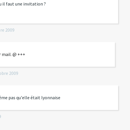
il faut une invitation ?
re 2009
r mail. @ +++
obre 2009
ême pas qu'elle était lyonnaise
9