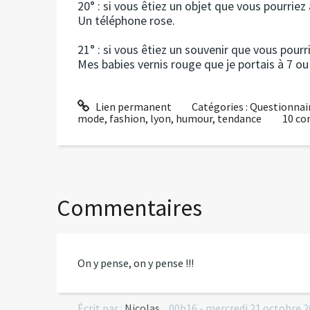
20° : si vous êtiez un objet que vous pourriez 
Un téléphone rose.
21° : si vous êtiez un souvenir que vous pourri
Mes babies vernis rouge que je portais à 7 ou
Lien permanent
Catégories :
Questionnai
mode
,
fashion
,
lyon
,
humour
,
tendance
10
co
Commentaires
On y pense, on y pense !!!
Écrit par :
Nicolas
00h16
-
mercredi 21
octobre 2