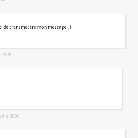
rci de transmettre mon message. ;)
e 2009
obre 2009