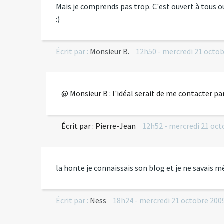
Mais je comprends pas trop. C'est ouvert à tous ou 
:)
Écrit par :
Monsieur B.
12h50
-
mercredi 21
octob
@ Monsieur B : l'idéal serait de me contacter pa
Écrit par :
Pierre-Jean
12h52
-
mercredi 21
oct
la honte je connaissais son blog et je ne savais m
Écrit par :
Ness
18h24
-
mercredi 21
octobre 200