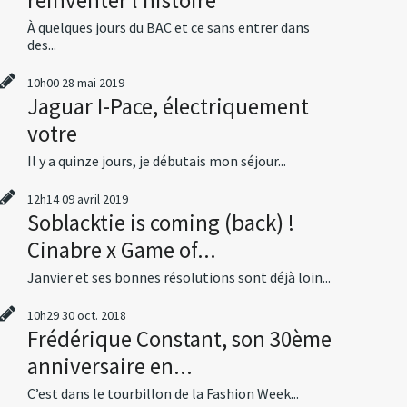
À quelques jours du BAC et ce sans entrer dans
des...
10h00
28
mai 2019
Jaguar I-Pace, électriquement
votre
Il y a quinze jours, je débutais mon séjour...
12h14
09
avril 2019
Soblacktie is coming (back) !
Cinabre x Game of...
Janvier et ses bonnes résolutions sont déjà loin...
10h29
30
oct. 2018
Frédérique Constant, son 30ème
anniversaire en...
C’est dans le tourbillon de la Fashion Week...