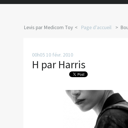
Levis par Medicom Toy
Page d'accueil
Bou
00h05
10
févr. 2010
H par Harris