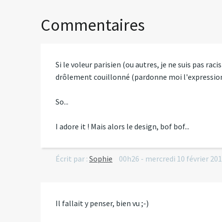
Commentaires
Si le voleur parisien (ou autres, je ne suis pas raci
drôlement couillonné (pardonne moi l'expressio
So...
I adore it ! Mais alors le design, bof bof...
Écrit par :
Sophie
00h26
-
mercredi 10
février 20
Il fallait y penser, bien vu ;-)