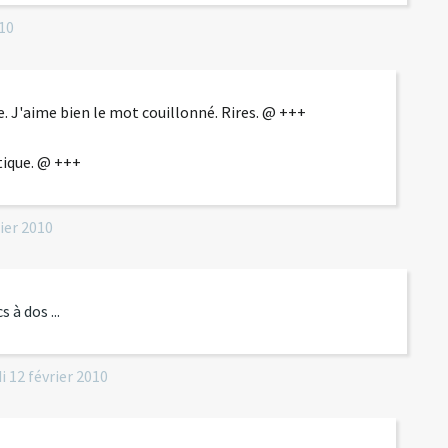
010
. J'aime bien le mot couillonné. Rires. @ +++
étique. @ +++
rier 2010
 à dos ...
i 12
février 2010