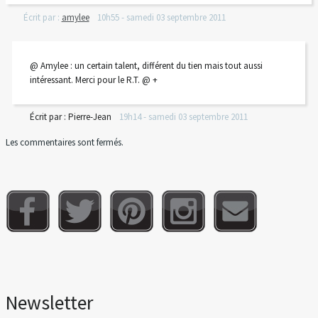
Écrit par :
amylee
10h55
-
samedi 03
septembre 2011
@ Amylee : un certain talent, différent du tien mais tout aussi
intéressant. Merci pour le R.T. @ +
Écrit par :
Pierre-Jean
19h14
-
samedi 03
septembre 2011
Les commentaires sont fermés.
Newsletter