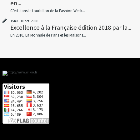
en...
C’est dans le tourbillon de la Fashion Week...
15h01
16
oct. 2018
Excellence à la Française édition 2018 par la...
En 2010, La Monnaie de Paris et les Maisons...