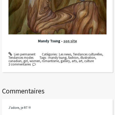
Mandy Tsung -
son site
Lien permanent
Catégories :
Les news
,
Tendances culturelles
,
Tendances modes
Tags :
mandy tsung
,
fashion
,
illustration
,
canadian
,
girl
,
women
,
romantisme
,
gallery
,
arts
,
art
,
culture
2
commentaires
Commentaires
J'adore, je RT !!!