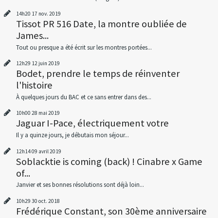
14h20
17
nov. 2019
Tissot PR 516 Date, la montre oubliée de
James...
Tout ou presque a été écrit sur les montres portées...
12h29
12
juin 2019
Bodet, prendre le temps de réinventer
l'histoire
À quelques jours du BAC et ce sans entrer dans des...
10h00
28
mai 2019
Jaguar I-Pace, électriquement votre
Il y a quinze jours, je débutais mon séjour...
12h14
09
avril 2019
Soblacktie is coming (back) ! Cinabre x Game
of...
Janvier et ses bonnes résolutions sont déjà loin...
10h29
30
oct. 2018
Frédérique Constant, son 30ème anniversaire