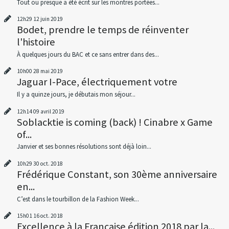
Tout ou presque a été écrit sur les montres portées...
12h29
12
juin 2019
Bodet, prendre le temps de réinventer
l'histoire
À quelques jours du BAC et ce sans entrer dans des...
10h00
28
mai 2019
Jaguar I-Pace, électriquement votre
Il y a quinze jours, je débutais mon séjour...
12h14
09
avril 2019
Soblacktie is coming (back) ! Cinabre x Game
of...
Janvier et ses bonnes résolutions sont déjà loin...
10h29
30
oct. 2018
Frédérique Constant, son 30ème anniversaire
en...
C’est dans le tourbillon de la Fashion Week...
15h01
16
oct. 2018
Excellence à la Française édition 2018 par la...