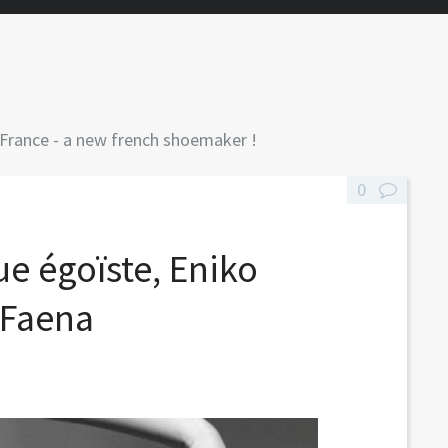
France - a new french shoemaker !
0
ue égoïste, Eniko
 Faena