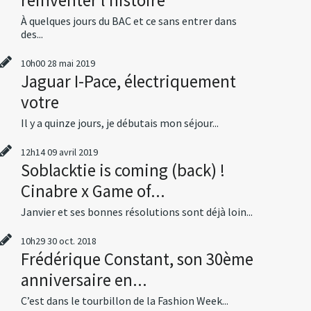
À quelques jours du BAC et ce sans entrer dans
des...
10h00
28
mai 2019
Jaguar I-Pace, électriquement
votre
Il y a quinze jours, je débutais mon séjour...
12h14
09
avril 2019
Soblacktie is coming (back) !
Cinabre x Game of...
Janvier et ses bonnes résolutions sont déjà loin...
10h29
30
oct. 2018
Frédérique Constant, son 30ème
anniversaire en...
C’est dans le tourbillon de la Fashion Week...