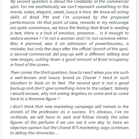
My second question is about the credibility of the commercial
spot. For me aesthetically we can’t reproach something to the
movie, sober, elegant, sweet, luxury is here. We know all acting
skills of Brad Pitt and I’m surprised by the proposed
performance. On that point of view, remarks in my entourage
are quite unanimous, we have the feeling that Brad is reading
is text, there is a lack of emotion, presence… Is it enough to
seduce women ? I’m not a woman and I’m not convince either.
Was it planned, was it an admission of powerlessness, a
mistake, but only few days after the official launch of the spot,
a second commercial did pop-up with a different editing and
new images, cutting down a good amount of Brad occupancy
in front of the screen.
Then comes the third question, how to react when you are such
a well-known and luxury brand as Chanel ? Hard in such
situation to back on its feet. The second spot is not a good
back-up and don’t give something more to the subject. Naively
I would answer, why not asking Angelino to come and so come
back to a feminine figure ?
I don’t think that new marketing campaign will remain in the
annals of the profession as a success. It’s obvious, I’ve no
certitude, we will have to wait and follow closely the sales
figures of the perfume if we can see it one day to have an
objective opinion but the Chanel N°5 marketing saga continues
to defray the chronicles…