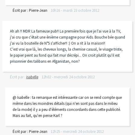
Écrit par :
Pierre-Jean
10h16
-
mardi 23
octobre 2012
Ah ah !! MDR La fameuse pub!! La première fois que je l'ai vue à la TV,
j'ai cru que c'était une énième campagne pour Aids. Bouche bée quand
j'ai vu la bouteille de N°5 s'afficher!! :) On a rit à la maison!!
C'est vrai que là, les cheveux longs, la chemise casual, le visage triste,
le papier peint au fond qui fait mur décrépi... On croit plutôt qu'il est
prisonnier des talibans en Afganistan, non?
Écrit par :
isabelle
12h02
-
mercredi 24
octobre 2012
@ Isabelle : ta remarque est intéressante car on se rend compte que
même dans les moindres détails (qui n'en sont pas dans le milieu
de la mode) il y a peu d'éléments concordants dans cette publicité.
Mais au fait, qu'en pense Karl ?
Écrit par :
Pierre-Jean
12h25
-
mercredi 24
octobre 2012