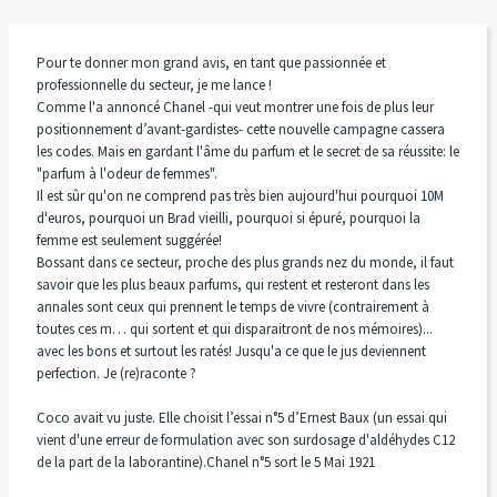
Pour te donner mon grand avis, en tant que passionnée et
professionnelle du secteur, je me lance !
Comme l'a annoncé Chanel -qui veut montrer une fois de plus leur
positionnement d’avant-gardistes- cette nouvelle campagne cassera
les codes. Mais en gardant l'âme du parfum et le secret de sa réussite: le
"parfum à l'odeur de femmes".
Il est sûr qu'on ne comprend pas très bien aujourd'hui pourquoi 10M
d'euros, pourquoi un Brad vieilli, pourquoi si épuré, pourquoi la
femme est seulement suggérée!
Bossant dans ce secteur, proche des plus grands nez du monde, il faut
savoir que les plus beaux parfums, qui restent et resteront dans les
annales sont ceux qui prennent le temps de vivre (contrairement à
toutes ces m… qui sortent et qui disparaitront de nos mémoires)...
avec les bons et surtout les ratés! Jusqu'a ce que le jus deviennent
perfection. Je (re)raconte ?
Coco avait vu juste. Elle choisit l’essai n°5 d’Ernest Baux (un essai qui
vient d'une erreur de formulation avec son surdosage d'aldéhydes C12
de la part de la laborantine).Chanel n°5 sort le 5 Mai 1921