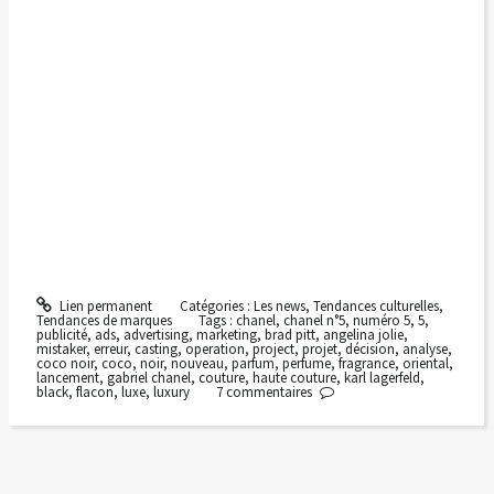
Lien permanent
Catégories :
Les news
,
Tendances culturelles
,
Tendances de marques
Tags :
chanel
,
chanel n°5
,
numéro 5
,
5
,
publicité
,
ads
,
advertising
,
marketing
,
brad pitt
,
angelina jolie
,
mistaker
,
erreur
,
casting
,
operation
,
project
,
projet
,
décision
,
analyse
,
coco noir
,
coco
,
noir
,
nouveau
,
parfum
,
perfume
,
fragrance
,
oriental
,
lancement
,
gabriel chanel
,
couture
,
haute couture
,
karl lagerfeld
,
black
,
flacon
,
luxe
,
luxury
7
commentaires