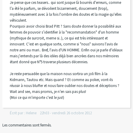
Je pense que ces teasers.. qui sont jusque là bourrés d'erreurs, comme
l’a été le parfum, se dévoilent bizarrement, doucement (trop),
mystérieusement avec à la fois l'ombre des doutes et la magie qu'elles
véhiculent.
Pourquoi avoir choisi Brad Pitt ? Sans doute donner la possibilité aux
femmes de pouvoir s’identifier à la "recommandation" d'un homme
(mythique de surcroit, meme si..), ce qui est très intéressant et
innovant. C'est en quelque sorte, comme si "nous" suivons l'avis de
notre ami ou mari.. Bref, l'avis d'UN HOMME. Enfin oui je parle d'idéaux
mais j'entends par là des idées déjà bien ancrées dans nos mémoires
étant donné que N°5 traverse plusieurs décennies.
Je reste persuadée que la maison nous sortira un joli film à la
Kidmann, Tautou etc. Mais quand ? Et comme au poker, vont-ils
réussir à nous bluffer et nous faire oublier nos doutes et déceptions ?
Wait and see, mais promis, je n’en sais pas plus!
(Moi ce qui m'importe c'est le jus!)
Écrit par :
Helene
22h03
-
vendredi 26
octobre 2012
Les commentaires sont fermés.