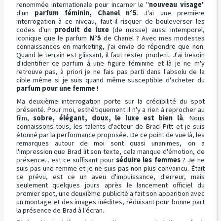
renommée internationale pour incarner le "
nouveau visage
"
d'un
parfum féminin, Chanel n°5
. J'ai une première
interrogation à ce niveau, faut-il risquer de bouleverser les
codes d'un
produit de luxe
(de masse) aussi intemporel,
iconique que le parfum
N°5
de Chanel ? Avec mes modestes
connaissances en marketing, j'ai envie de répondre que non.
Quand le terrain est glissant, il faut rester prudent. J'ai besoin
d'identifier ce parfum à une figure féminine et là je ne m'y
retrouve pas, à priori je ne fais pas parti dans l'absolu de la
cible même si je suis quand même susceptible d'acheter du
parfum pour une femme
!
Ma deuxième interrogation porte sur la crédibilité du spot
présenté. Pour moi, esthétiquement il n'y a rien à reprocher au
film,
sobre, élégant, doux, le luxe est bien là
. Nous
connaissons tous, les talents d'acteur de Brad Pitt et je suis
étonné par la performance proposée. De ce point de vue là, les
remarques autour de moi sont quasi unanimes, on a
l'impression que Brad lit son texte, cela manque d'émotion, de
présence... est ce suffisant pour
séduire les femmes
? Je ne
suis pas une femme et je ne suis pas non plus convaincu. Était
ce prévu, est ce un aveu d'impuissance, d'erreur, mais
seulement quelques jours après le lancement officiel du
premier spot, une deuxième publicité a fait son apparition avec
un montage et des images inédites, réduisant pour bonne part
la présence de Brad à l'écran.