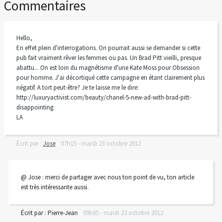
Commentaires
Hello,
En effet plein d'interrogations. On pourrait aussi se demander si cette
pub fait vraiment rêver les femmes ou pas. Un Brad Pitt vieilli, presque
abattu... On est loin du magnétisme d'une Kate Moss pour Obsession
pour homme. J'ai décortiqué cette campagne en étant clairement plus
négatif. A tort peut-être? Je te laisse me le dire:
http://luxuryactivist.com/beauty/chanel-5-new-ad-with-brad-pitt-
disappointing
LA
Écrit par :
Jose
07h15
-
mardi 23
octobre 2012
@ Jose : merci de partager avec nous ton point de vu, ton article
est très intéressante aussi.
Écrit par :
Pierre-Jean
09h05
-
mardi 23
octobre 2012