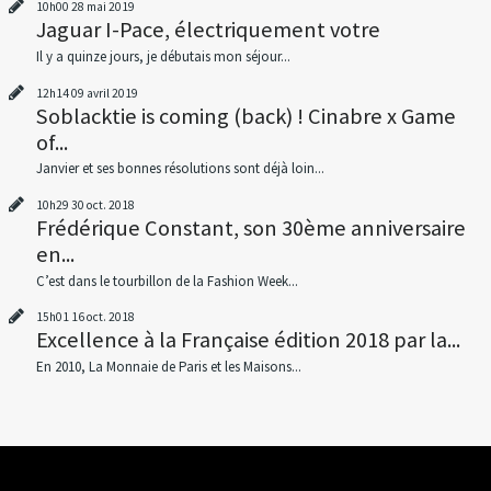
10h00
28
mai 2019
Jaguar I-Pace, électriquement votre
Il y a quinze jours, je débutais mon séjour...
12h14
09
avril 2019
Soblacktie is coming (back) ! Cinabre x Game
of...
Janvier et ses bonnes résolutions sont déjà loin...
10h29
30
oct. 2018
Frédérique Constant, son 30ème anniversaire
en...
C’est dans le tourbillon de la Fashion Week...
15h01
16
oct. 2018
Excellence à la Française édition 2018 par la...
En 2010, La Monnaie de Paris et les Maisons...