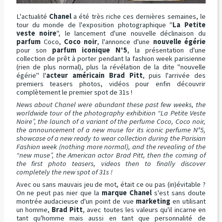
L'actualité
Chanel
a été très riche ces dernières semaines, le
tour du monde de l'exposition photographique "
La Petite
veste noire
", le lancement d'une nouvelle déclinaison du
parfum
Coco,
Coco noir
, l'annonce d'une
nouvelle égérie
pour son
parfum iconique N°5
, la présentation d'une
collection de prêt à porter pendant la fashion week parisienne
(rien de plus normal), plus la révélation de la dite "nouvelle
égérie" l'
acteur américain Brad Pitt
, puis l'arrivée des
premiers teasers photos, vidéos pour enfin découvrir
complètement le premier spot de 31s !
News about Chanel were abundant these past few weeks, the
worldwide tour of the photography exhibition “La Petite Veste
Noire”, the launch of a variant of the perfume Coco, Coco noir,
the announcement of a new muse for its iconic perfume N°5,
showcase of a new ready to wear collection during the Parisian
Fashion week (nothing more normal), and the revealing of the
“new muse”, the American actor Brad Pitt, then the coming of
the first photo teasers, videos then to finally discover
completely the new spot of 31s !
Avec ou sans mauvais jeu de mot, était ce ou pas (in)évitable ?
On ne peut pas nier que la
marque Chanel
s'est sans doute
montrée audacieuse d'un point de vue
marketing
en utilisant
un homme,
Brad
Pitt
, avec toutes les valeurs qu'il incarne en
tant qu'homme mais aussi en tant que personnalité de