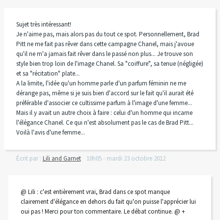
Sujet très intéressant!
Je n'aime pas, mais alors pas du tout ce spot. Personnellement, Brad
Pitt ne me fait pas rêver dans cette campagne Chanel, mais j'avoue
qu'il ne m'a jamais fait rêver dans le passé non plus... Je trouve son
style bien trop loin de l'image Chanel. Sa "coiffure", sa tenue (négligée)
et sa "récitation" plate...
A la limite, l'idée qu'un homme parle d'un parfum féminin ne me
dérange pas, même si je suis bien d'accord sur le fait qu'il aurait été
préférable d'associer ce cultissime parfum à l'image d'une femme...
Mais il y avait un autre choix à faire : celui d'un homme qui incarne
l'élégance Chanel. Ce qui n'est absolument pas le cas de Brad Pitt...
Voilà l'avis d'une femme...
Écrit par :
Lili and Garnet
10h05
-
mardi 23
octobre 2012
@ Lili : c'est entièrement vrai, Brad dans ce spot manque
clairement d'élégance en dehors du fait qu'on puisse l'apprécier lui
oui pas ! Merci pour ton commentaire. Le débat continue. @ +