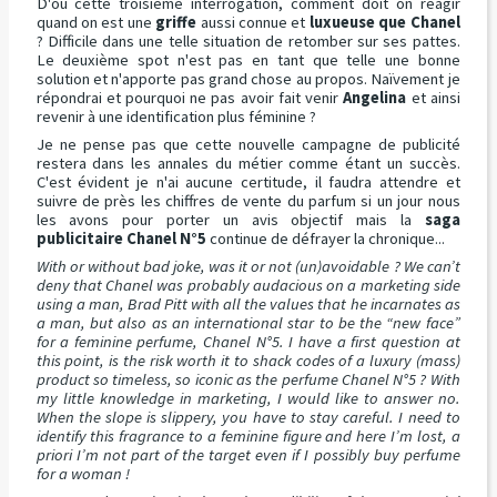
D'où cette troisième interrogation, comment doit on réagir
quand on est une
griffe
aussi connue et
luxueuse que Chanel
? Difficile dans une telle situation de retomber sur ses pattes.
Le deuxième spot n'est pas en tant que telle une bonne
solution et n'apporte pas grand chose au propos. Naïvement je
répondrai et pourquoi ne pas avoir fait venir
Angelina
et ainsi
revenir à une identification plus féminine ?
Je ne pense pas que cette nouvelle campagne de publicité
restera dans les annales du métier comme étant un succès.
C'est évident je n'ai aucune certitude, il faudra attendre et
suivre de près les chiffres de vente du parfum si un jour nous
les avons pour porter un avis objectif mais la
saga
publicitaire Chanel N°5
continue de défrayer la chronique...
With or without bad joke, was it or not (un)avoidable ? We can’t
deny that Chanel was probably audacious on a marketing side
using a man, Brad Pitt with all the values that he incarnates as
a man, but also as an international star to be the “new face”
for a feminine perfume, Chanel N°5. I have a first question at
this point, is the risk worth it to shack codes of a luxury (mass)
product so timeless, so iconic as the perfume Chanel N°5 ? With
my little knowledge in marketing, I would like to answer no.
When the slope is slippery, you have to stay careful. I need to
identify this fragrance to a feminine figure and here I’m lost, a
priori I’m not part of the target even if I possibly buy perfume
for a woman !