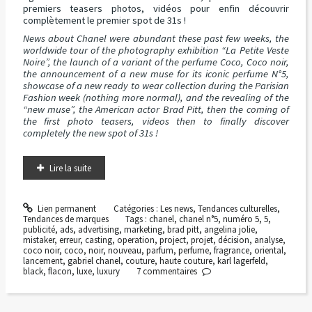
premiers teasers photos, vidéos pour enfin découvrir
complètement le premier spot de 31s !
News about Chanel were abundant these past few weeks, the
worldwide tour of the photography exhibition “La Petite Veste
Noire”, the launch of a variant of the perfume Coco, Coco noir,
the announcement of a new muse for its iconic perfume N°5,
showcase of a new ready to wear collection during the Parisian
Fashion week (nothing more normal), and the revealing of the
“new muse”, the American actor Brad Pitt, then the coming of
the first photo teasers, videos then to finally discover
completely the new spot of 31s !
Lire la suite
Lien permanent
Catégories :
Les news
,
Tendances culturelles
,
Tendances de marques
Tags :
chanel
,
chanel n°5
,
numéro 5
,
5
,
publicité
,
ads
,
advertising
,
marketing
,
brad pitt
,
angelina jolie
,
mistaker
,
erreur
,
casting
,
operation
,
project
,
projet
,
décision
,
analyse
,
coco noir
,
coco
,
noir
,
nouveau
,
parfum
,
perfume
,
fragrance
,
oriental
,
lancement
,
gabriel chanel
,
couture
,
haute couture
,
karl lagerfeld
,
black
,
flacon
,
luxe
,
luxury
7
commentaires