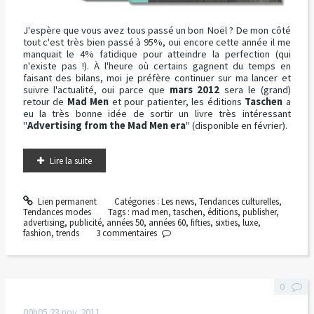
J'espère que vous avez tous passé un bon Noël ? De mon côté
tout c'est très bien passé à 95%, oui encore cette année il me
manquait le 4% fatidique pour atteindre la perfection (qui
n'existe pas !). À l'heure où certains gagnent du temps en
faisant des bilans, moi je préfère continuer sur ma lancer et
suivre l'actualité, oui parce que
mars 2012
sera le (grand)
retour de
Mad Men
et pour patienter, les éditions
Taschen
a
eu la très bonne idée de sortir un livre très intéressant
"
Advertising from the Mad Men era
" (disponible en février).
Lire la suite
Lien permanent
Catégories :
Les news
,
Tendances culturelles
,
Tendances modes
Tags :
mad men
,
taschen
,
éditions
,
publisher
,
advertising
,
publicité
,
années 50
,
années 60
,
fifties
,
sixties
,
luxe
,
fashion
,
trends
3
commentaires
0
00h05
23
nov. 2011