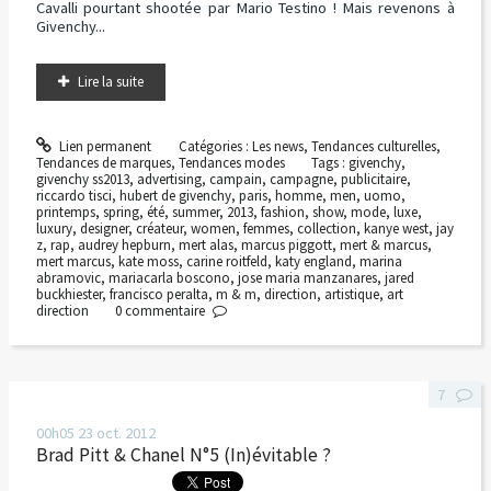
Cavalli pourtant shootée par Mario Testino ! Mais revenons à
Givenchy...
Lire la suite
Lien permanent
Catégories :
Les news
,
Tendances culturelles
,
Tendances de marques
,
Tendances modes
Tags :
givenchy
,
givenchy ss2013
,
advertising
,
campain
,
campagne
,
publicitaire
,
riccardo tisci
,
hubert de givenchy
,
paris
,
homme
,
men
,
uomo
,
printemps
,
spring
,
été
,
summer
,
2013
,
fashion
,
show
,
mode
,
luxe
,
luxury
,
designer
,
créateur
,
women
,
femmes
,
collection
,
kanye west
,
jay
z
,
rap
,
audrey hepburn
,
mert alas
,
marcus piggott
,
mert & marcus
,
mert marcus
,
kate moss
,
carine roitfeld
,
katy england
,
marina
abramovic
,
mariacarla boscono
,
jose maria manzanares
,
jared
buckhiester
,
francisco peralta
,
m & m
,
direction
,
artistique
,
art
direction
0
commentaire
7
00h05
23
oct. 2012
Brad Pitt & Chanel N°5 (In)évitable ?