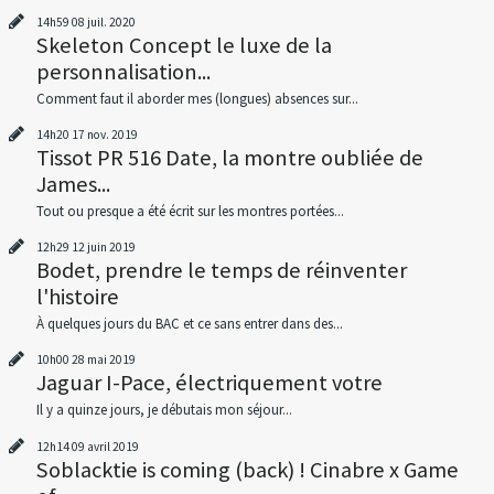
14h59
08
juil. 2020
Skeleton Concept le luxe de la
personnalisation...
Comment faut il aborder mes (longues) absences sur...
14h20
17
nov. 2019
Tissot PR 516 Date, la montre oubliée de
James...
Tout ou presque a été écrit sur les montres portées...
12h29
12
juin 2019
Bodet, prendre le temps de réinventer
l'histoire
À quelques jours du BAC et ce sans entrer dans des...
10h00
28
mai 2019
Jaguar I-Pace, électriquement votre
Il y a quinze jours, je débutais mon séjour...
12h14
09
avril 2019
Soblacktie is coming (back) ! Cinabre x Game