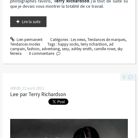
photographes favoris,
Terry Richardson
j'ai tout de suite su
que je devais vous montrer la totalité de ce travail.
Lire la suite
Lien permanent
Catégories :
Les news
,
Tendances de marques
,
Tendances modes
Tags :
happy socks
,
terry richardson
,
ad
campain
,
fashion
,
advertising
,
sexy
,
ashley smith
,
camille rowe
,
sky
ferreira
0
commentaire
0
00h05
22
avril 2011
Lee par Terry Richardson