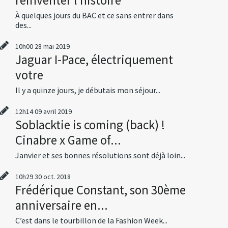
À quelques jours du BAC et ce sans entrer dans
des...
10h00
28
mai 2019
Jaguar I-Pace, électriquement
votre
Il y a quinze jours, je débutais mon séjour...
12h14
09
avril 2019
Soblacktie is coming (back) !
Cinabre x Game of...
Janvier et ses bonnes résolutions sont déjà loin...
10h29
30
oct. 2018
Frédérique Constant, son 30ème
anniversaire en...
C’est dans le tourbillon de la Fashion Week...