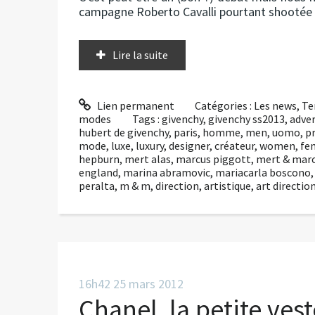
campagne Roberto Cavalli pourtant shootée p
Lire la suite
Lien permanent
Catégories :
Les news
,
Te
modes
Tags :
givenchy
,
givenchy ss2013
,
adver
hubert de givenchy
,
paris
,
homme
,
men
,
uomo
,
p
mode
,
luxe
,
luxury
,
designer
,
créateur
,
women
,
fe
hepburn
,
mert alas
,
marcus piggott
,
mert & mar
england
,
marina abramovic
,
mariacarla boscono
peralta
,
m & m
,
direction
,
artistique
,
art directio
16h42
25
mars 2012
Chanel, la petite vest