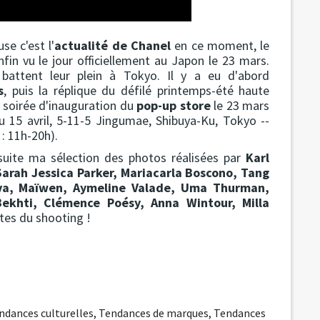
se c'est l'
actualité de Chanel
en ce moment, le
fin vu le jour officiellement au Japon le 23 mars.
 battent leur plein à Tokyo. Il y a eu d'abord
s
, puis la réplique du défilé printemps-été haute
a soirée d'inauguration du
pop-up store
le 23 mars
15 avril, 5-11-5 Jingumae, Shibuya-Ku, Tokyo --
: 11h-20h).
 suite ma sélection des photos réalisées par
Karl
Sarah Jessica Parker, Mariacarla Boscono, Tang
ova, Maïwen, Aymeline Valade, Uma Thurman,
Bekhti, Clémence Poésy, Anna Wintour, Milla
tes du shooting !
ndances culturelles
,
Tendances de marques
,
Tendances