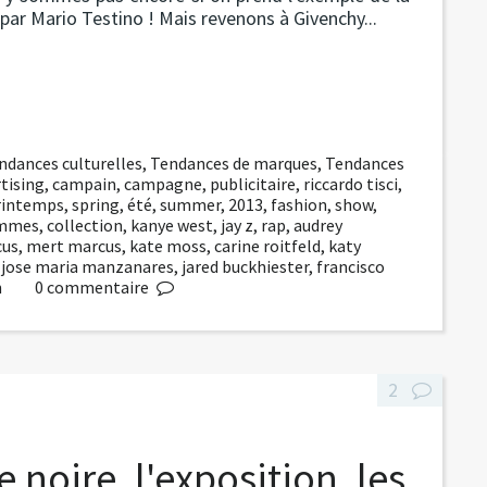
ar Mario Testino ! Mais revenons à Givenchy...
ndances culturelles
,
Tendances de marques
,
Tendances
tising
,
campain
,
campagne
,
publicitaire
,
riccardo tisci
,
rintemps
,
spring
,
été
,
summer
,
2013
,
fashion
,
show
,
mmes
,
collection
,
kanye west
,
jay z
,
rap
,
audrey
cus
,
mert marcus
,
kate moss
,
carine roitfeld
,
katy
,
jose maria manzanares
,
jared buckhiester
,
francisco
n
0
commentaire
2
e noire, l'exposition, les