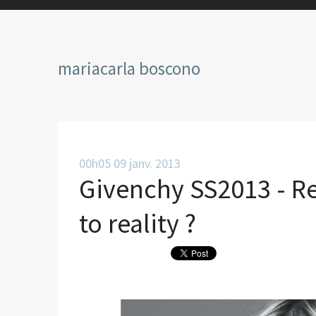
mariacarla boscono
00h05
09
janv. 2013
Givenchy SS2013 - Ret
to reality ?