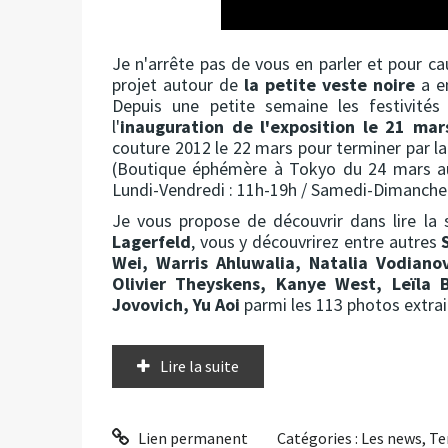
Je n'arrête pas de vous en parler et pour cau
projet autour de
la petite veste noire
a en
Depuis une petite semaine les festivités
l'
inauguration de l'exposition le 21 mar
couture 2012 le 22 mars pour terminer par l
(Boutique éphémère à Tokyo du 24 mars au 
Lundi-Vendredi : 11h-19h / Samedi-Dimanche 
Je vous propose de découvrir dans lire la
Lagerfeld
, vous y découvrirez entre autres
Wei, Warris Ahluwalia, Natalia Vodian
Olivier Theyskens, Kanye West, Leïla 
Jovovich, Yu Aoi
parmi les 113 photos extrai
Lire la suite
Lien permanent
Catégories :
Les news
,
Te