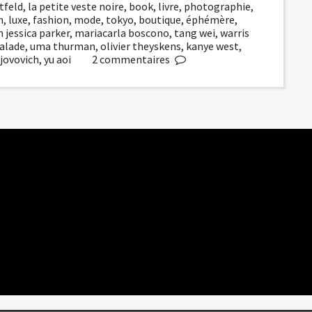
tfeld
,
la petite veste noire
,
book
,
livre
,
photographie
,
n
,
luxe
,
fashion
,
mode
,
tokyo
,
boutique
,
éphémère
,
h jessica parker
,
mariacarla boscono
,
tang wei
,
warris
alade
,
uma thurman
,
olivier theyskens
,
kanye west
,
 jovovich
,
yu aoi
2
commentaires