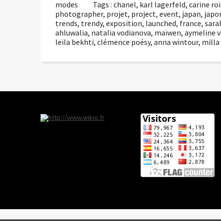
modes
Tags :
chanel
,
karl lagerfeld
,
carine roi
photographer
,
projet
,
project
,
event
,
japan
,
japo
trends
,
trendy
,
exposition
,
launched
,
france
,
sara
ahluwalia
,
natalia vodianova
,
maïwen
,
aymeline v
leïla bekhti
,
clémence poésy
,
anna wintour
,
milla