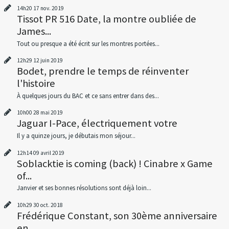
14h20
17
nov. 2019
Tissot PR 516 Date, la montre oubliée de
James...
Tout ou presque a été écrit sur les montres portées...
12h29
12
juin 2019
Bodet, prendre le temps de réinventer
l'histoire
À quelques jours du BAC et ce sans entrer dans des...
10h00
28
mai 2019
Jaguar I-Pace, électriquement votre
Il y a quinze jours, je débutais mon séjour...
12h14
09
avril 2019
Soblacktie is coming (back) ! Cinabre x Game
of...
Janvier et ses bonnes résolutions sont déjà loin...
10h29
30
oct. 2018
Frédérique Constant, son 30ème anniversaire
en...