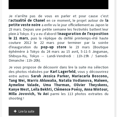
Je n'arrête pas de vous en parler et pour cause c'est
l'
actualité de Chanel
en ce moment, le projet autour de
la
petite veste noire
a enfin vu le jour officiellement au Japon le
23 mars. Depuis une petite semaine les festivités battent leur
plein à Tokyo. Il y a eu d'abord l'
inauguration de l'exposition
le 21 mars
, puis la réplique du défilé printemps-été haute
couture 2012 le 22 mars pour terminer par la soirée
d'inauguration du
pop-up store
le 23 mars (Boutique
éphémère à Tokyo du 24 mars au 15 avril, 5-11-5 Jingumae,
Shibuya-Ku, Tokyo -- Lundi-Vendredi : 11h-19h / Samedi-
Dimanche : 11h-20h).
Je vous propose de découvrir dans lire la suite ma sélection
des photos réalisées par
Karl Lagerfeld
, vous y découvrirez
entre autres
Sarah Jessica Parker, Mariacarla Boscono,
Tang Wei, Warris Ahluwalia, Natalia Vodianova, Maïwen,
Aymeline Valade, Uma Thurman, Olivier Theyskens,
Kanye West, Leïla Bekhti, Clémence Poésy, Anna Wintour,
Milla Jovovich, Yu Aoi
parmi les 113 photos extraites du
shooting !
Lire la suite