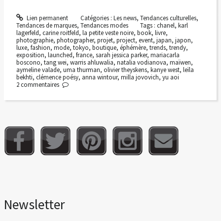
Lien permanent
Catégories :
Les news
,
Tendances culturelles
,
Tendances de marques
,
Tendances modes
Tags :
chanel
,
karl
lagerfeld
,
carine roitfeld
,
la petite veste noire
,
book
,
livre
,
photographie
,
photographer
,
projet
,
project
,
event
,
japan
,
japon
,
luxe
,
fashion
,
mode
,
tokyo
,
boutique
,
éphémère
,
trends
,
trendy
,
exposition
,
launched
,
france
,
sarah jessica parker
,
mariacarla
boscono
,
tang wei
,
warris ahluwalia
,
natalia vodianova
,
maïwen
,
aymeline valade
,
uma thurman
,
olivier theyskens
,
kanye west
,
leïla
bekhti
,
clémence poésy
,
anna wintour
,
milla jovovich
,
yu aoi
2
commentaires
Newsletter