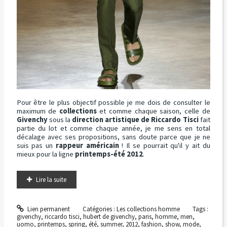
Pour être le plus objectif possible je me dois de consulter le
maximum de
collections
et comme chaque saison, celle de
Givenchy
sous la
direction artistique de Riccardo Tisci
fait
partie du lot et comme chaque année, je me sens en total
décalage avec ses propositions, sans doute parce que je ne
suis pas un
rappeur américain
! Il se pourrait qu'il y ait du
mieux pour la ligne
printemps-été 2012
.
Lire la suite
Lien permanent
Catégories :
Les collections homme
Tags :
givenchy
,
riccardo tisci
,
hubert de givenchy
,
paris
,
homme
,
men
,
uomo
,
printemps
,
spring
,
été
,
summer
,
2012
,
fashion
,
show
,
mode
,