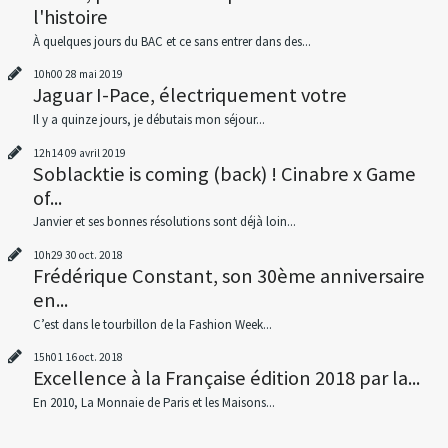
l'histoire
À quelques jours du BAC et ce sans entrer dans des...
10h00
28
mai 2019
Jaguar I-Pace, électriquement votre
Il y a quinze jours, je débutais mon séjour...
12h14
09
avril 2019
Soblacktie is coming (back) ! Cinabre x Game
of...
Janvier et ses bonnes résolutions sont déjà loin...
10h29
30
oct. 2018
Frédérique Constant, son 30ème anniversaire
en...
C’est dans le tourbillon de la Fashion Week...
15h01
16
oct. 2018
Excellence à la Française édition 2018 par la...
En 2010, La Monnaie de Paris et les Maisons...