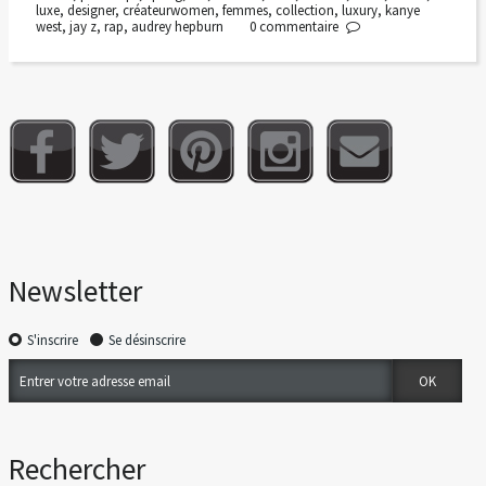
luxe
,
designer
,
créateurwomen
,
femmes
,
collection
,
luxury
,
kanye
west
,
jay z
,
rap
,
audrey hepburn
0
commentaire
Newsletter
S'inscrire
Se désinscrire
Rechercher