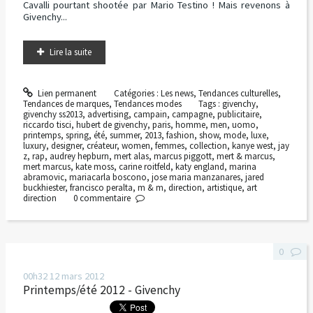
Cavalli pourtant shootée par Mario Testino ! Mais revenons à
Givenchy...
Lire la suite
Lien permanent
Catégories :
Les news
,
Tendances culturelles
,
Tendances de marques
,
Tendances modes
Tags :
givenchy
,
givenchy ss2013
,
advertising
,
campain
,
campagne
,
publicitaire
,
riccardo tisci
,
hubert de givenchy
,
paris
,
homme
,
men
,
uomo
,
printemps
,
spring
,
été
,
summer
,
2013
,
fashion
,
show
,
mode
,
luxe
,
luxury
,
designer
,
créateur
,
women
,
femmes
,
collection
,
kanye west
,
jay
z
,
rap
,
audrey hepburn
,
mert alas
,
marcus piggott
,
mert & marcus
,
mert marcus
,
kate moss
,
carine roitfeld
,
katy england
,
marina
abramovic
,
mariacarla boscono
,
jose maria manzanares
,
jared
buckhiester
,
francisco peralta
,
m & m
,
direction
,
artistique
,
art
direction
0
commentaire
0
00h32
12
mars 2012
Printemps/été 2012 - Givenchy