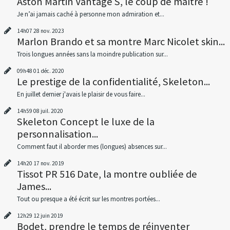
Aston Martin Vantage S, le coup de maître !
Je n’ai jamais caché à personne mon admiration et...
14h07
28
nov. 2023
Marlon Brando et sa montre Marc Nicolet skin...
Trois longues années sans la moindre publication sur...
09h48
01
déc. 2020
Le prestige de la confidentialité, Skeleton...
En juillet dernier j'avais le plaisir de vous faire...
14h59
08
juil. 2020
Skeleton Concept le luxe de la
personnalisation...
Comment faut il aborder mes (longues) absences sur...
14h20
17
nov. 2019
Tissot PR 516 Date, la montre oubliée de
James...
Tout ou presque a été écrit sur les montres portées...
12h29
12
juin 2019
Bodet, prendre le temps de réinventer