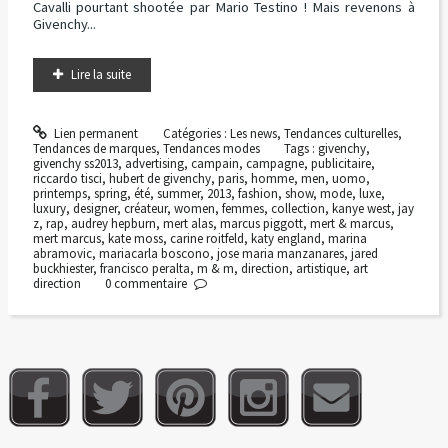
Cavalli pourtant shootée par Mario Testino ! Mais revenons à
Givenchy...
Lire la suite
Lien permanent
Catégories :
Les news
,
Tendances culturelles
,
Tendances de marques
,
Tendances modes
Tags :
givenchy
,
givenchy ss2013
,
advertising
,
campain
,
campagne
,
publicitaire
,
riccardo tisci
,
hubert de givenchy
,
paris
,
homme
,
men
,
uomo
,
printemps
,
spring
,
été
,
summer
,
2013
,
fashion
,
show
,
mode
,
luxe
,
luxury
,
designer
,
créateur
,
women
,
femmes
,
collection
,
kanye west
,
jay
z
,
rap
,
audrey hepburn
,
mert alas
,
marcus piggott
,
mert & marcus
,
mert marcus
,
kate moss
,
carine roitfeld
,
katy england
,
marina
abramovic
,
mariacarla boscono
,
jose maria manzanares
,
jared
buckhiester
,
francisco peralta
,
m & m
,
direction
,
artistique
,
art
direction
0
commentaire