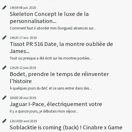
14h59
08
juil. 2020
Skeleton Concept le luxe de la
personnalisation...
Comment faut il aborder mes (longues) absences sur...
14h20
17
nov. 2019
Tissot PR 516 Date, la montre oubliée de
James...
Tout ou presque a été écrit sur les montres portées...
12h29
12
juin 2019
Bodet, prendre le temps de réinventer
l'histoire
À quelques jours du BAC et ce sans entrer dans des...
10h00
28
mai 2019
Jaguar I-Pace, électriquement votre
Il y a quinze jours, je débutais mon séjour...
12h14
09
avril 2019
Soblacktie is coming (back) ! Cinabre x Game