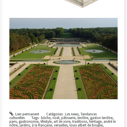
Lien permanent
Catégories :
Les news
,
Tendances
culturelles
Tags :
bûche
,
noël
,
pâtisserie
,
lenôtre
,
gaston lenôtre
,
paris
,
gastronomie
,
lifestyle
,
art de vivre
,
traditions
,
héritage
,
andré le
nôtre
,
jardins
,
à la française
,
versailles
,
louis albert de broglie
,