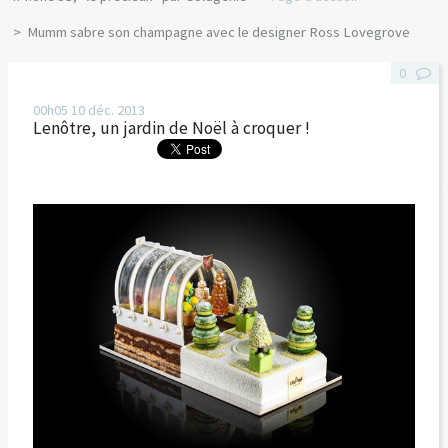
Mumm sabre son champagne avec le designer Ross Lovegrove
0
00h05
10
déc. 2013
Lenôtre, un jardin de Noël à croquer !