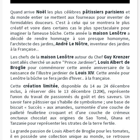
Quand arrive
Noël
les plus célèbres
pâtissiers parisiens
et
du monde entier se mettent aux fourneaux pour inventer de
formidables douceurs. C'est à celui qui se montrera le plus
créatif et voire dans certains cas le plus spectaculaire pour
imaginer la fameuse bûche. Cette année la
maison Lenôtre
a
décidé de rendre hommage à son presque homonyme,
l'architecte des jardins,
André Le Nôtre
, inventeur des jardins
à la Française...
Les chefs de la
maison Lenôtre
autour du Chef
Guy Krenzer
sont allés cherché un autre "Prince Jardinier",
Louis Albert de
Broglie
pour commémorer cette année anniversaire de la
naissance de l’illustre jardinier de
Louis XIV
. Cette année pour
Lenôtre la bûche se fera jardin d'hiver... à la française.
Cette
création limitée
, disponible du 14 au 24 décembre
inclus, à réserver dès le 13 décembre (120€), représente
l'union du travail de passionnés du goût et des saveurs. Un
savoir faire pâtissier qui s'habille de symbolisme ; une base de
biscuit « Succès » aux amandes, surmontée d’une couche de
pailleté feuilletine croquant et d’une couche de crémeux
onctueux chocolat aux origines de Sao Tomé, Ghana et
Tanzanie pour représenter les strates de la terre fertile.
La grande passion de Louis Albert de Broglie pour les tomates,
il en possède une collection unique au monde, se retrouve