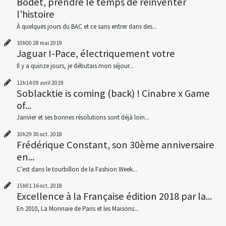
Bodet, prendre le temps de réinventer
l'histoire
À quelques jours du BAC et ce sans entrer dans des...
10h00
28
mai 2019
Jaguar I-Pace, électriquement votre
Il y a quinze jours, je débutais mon séjour...
12h14
09
avril 2019
Soblacktie is coming (back) ! Cinabre x Game
of...
Janvier et ses bonnes résolutions sont déjà loin...
10h29
30
oct. 2018
Frédérique Constant, son 30ème anniversaire
en...
C’est dans le tourbillon de la Fashion Week...
15h01
16
oct. 2018
Excellence à la Française édition 2018 par la...
En 2010, La Monnaie de Paris et les Maisons...