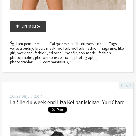
Lire la suite
Lien permanent
Catégories :
La fille du week-end
Tags :
veneda budny
,
brydie mack
,
wolfcub wolfcub
,
fashion magazine
,
fille
,
girl
,
week-end
,
fashion
,
editorial
,
modèle
,
top model
,
fashion
photographer
,
photographe de mode
,
photographe
,
photographer
0
commentaire
0
10h37
08
juil. 2017
La fille du week-end Liza Kei par Michael Yuri Chard