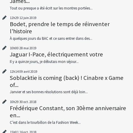
James...
Tout ou presque a été écrit sur les montres portées...
12h29
12
juin 2019
Bodet, prendre le temps de réinventer
l'histoire
À quelques jours du BAC et ce sans entrer dans des...
10h00
28
mai 2019
Jaguar I-Pace, électriquement votre
Il y a quinze jours, je débutais mon séjour...
12h14
09
avril 2019
Soblacktie is coming (back) ! Cinabre x Game
of...
Janvier et ses bonnes résolutions sont déjà loin...
10h29
30
oct. 2018
Frédérique Constant, son 30ème anniversaire
en...
C’est dans le tourbillon de la Fashion Week...
15h01
16
oct. 2018