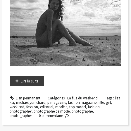
Lire la suite
Lien permanent
Catégories :
La fille du week-end
Tags :
liza
kei
,
michael yuri chard
,
p magazine
,
fashion magazine
,
fille
,
girl
,
week-end
,
fashion
,
editorial
,
modèle
,
top model
,
fashion
photographer
,
photographe de mode
,
photographe
,
photographer
0
commentaire