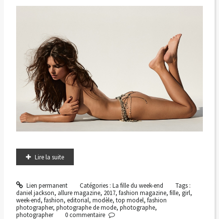
Lire la suite
Lien permanent
Catégories :
La fille du week-end
Tags :
daniel jackson
,
allure magazine
,
2017
,
fashion magazine
,
fille
,
girl
,
week-end
,
fashion
,
editorial
,
modèle
,
top model
,
fashion
photographer
,
photographe de mode
,
photographe
,
photographer
0
commentaire