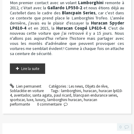
Mon premier contact avec un volant
Lamborghini
remonte à
2012, c'était avec la
Gallardo LP550-2
et nous étions déjà au
Castellet dans le cadre des
Blancpain Series
, car c'est dans
ce contexte que prend place le Lamborghini Trofeo. L'année
dernière, j'avais eu le plaisir d'essayer la
Huracan Spyder
LP610-4
et en 2015, la
Huracan Coupé LP610-4
. C'est de
nouveau cette voiture que j'ai retrouvé il y a 15 jours. Nous
n'allons pas aujourd'hui refaire l'histoire mais partager avec
vous les montés d'adrénaline que peuvent provoquer ces
voitures me semblait évident ! Comme à chaque fois on attache
sa ceinture de sécurité.
Lire la suite
Lien permanent
Catégories :
Les news
,
Objets de rêve
,
Soblacktie en voiture
Tags :
lamborghini
,
huracan
,
huracan lp610-
4
,
aventador
,
santa agata
,
paul ricard
,
blancpain endurance series
,
sportscar
,
luxe
,
luxury
,
lamborghini huracan
,
huracan
performante
0
commentaire
0