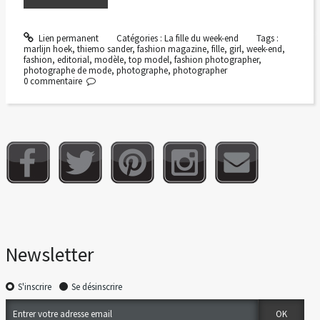
Lien permanent
Catégories :
La fille du week-end
Tags :
marlijn hoek
,
thiemo sander
,
fashion magazine
,
fille
,
girl
,
week-end
,
fashion
,
editorial
,
modèle
,
top model
,
fashion photographer
,
photographe de mode
,
photographe
,
photographer
0
commentaire
Newsletter
S'inscrire
Se désinscrire