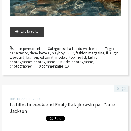
Lire la suite
Lien permanent
Catégories :
La fille du week-end
Tags :
dana taylor
,
derek kettela
,
playboy
,
2017
,
fashion magazine
,
fille
,
girl
,
week-end
,
fashion
,
editorial
,
modèle
,
top model
,
fashion
photographer
,
photographe de mode
,
photographe
,
photographer
0
commentaire
0
00h38
22
juil. 2017
La fille du week-end Emily Ratajkowski par Daniel
Jackson