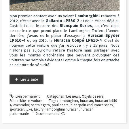
Mon premier contact avec un volant
Lamborghini
remonte à
2012, c'était avec la
Gallardo LP550-2
et nous étions déjà au
Castellet dans le cadre des
Blancpain Series
, car c'est dans
ce contexte que prend place le Lamborghini Trofeo. L'année
dernière, j'avais eu le plaisir d'essayer la
Huracan Spyder
LP610-4
et en 2015, la
Huracan Coupé LP610-4
. C'est de
nouveau cette voiture que j'ai retrouvé il y a 15 jours. Nous
n'allons pas aujourd'hui refaire l'histoire mais partager avec
vous les montés d'adrénaline que peuvent provoquer ces
voitures me semblait évident ! Comme à chaque fois on attache
sa ceinture de sécurité.
Lire la suite
Lien permanent
Catégories :
Les news
,
Objets de rêve
,
Soblacktie en voiture
Tags :
lamborghini
,
huracan
,
huracan lp610-
4
,
aventador
,
santa agata
,
paul ricard
,
blancpain endurance series
,
sportscar
,
luxe
,
luxury
,
lamborghini huracan
,
huracan
performante
0
commentaire