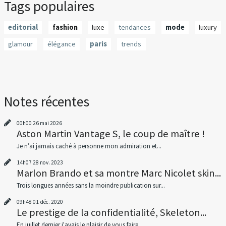
Tags populaires
editorial
fashion
luxe
tendances
mode
luxury
glamour
élégance
paris
trends
Notes récentes
00h00
26
mai 2026
Aston Martin Vantage S, le coup de maître !
Je n’ai jamais caché à personne mon admiration et...
14h07
28
nov. 2023
Marlon Brando et sa montre Marc Nicolet skin...
Trois longues années sans la moindre publication sur...
09h48
01
déc. 2020
Le prestige de la confidentialité, Skeleton...
En juillet dernier j'avais le plaisir de vous faire...