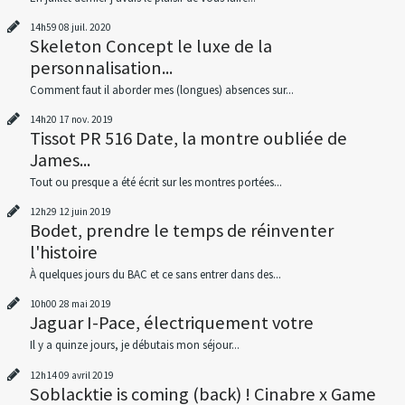
14h59
08
juil. 2020
Skeleton Concept le luxe de la
personnalisation...
Comment faut il aborder mes (longues) absences sur...
14h20
17
nov. 2019
Tissot PR 516 Date, la montre oubliée de
James...
Tout ou presque a été écrit sur les montres portées...
12h29
12
juin 2019
Bodet, prendre le temps de réinventer
l'histoire
À quelques jours du BAC et ce sans entrer dans des...
10h00
28
mai 2019
Jaguar I-Pace, électriquement votre
Il y a quinze jours, je débutais mon séjour...
12h14
09
avril 2019
Soblacktie is coming (back) ! Cinabre x Game