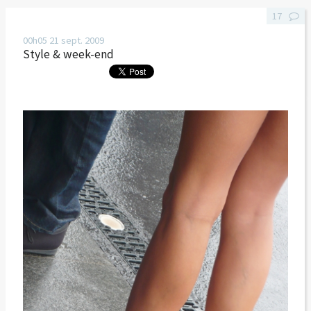
17
00h05
21
sept. 2009
Style & week-end