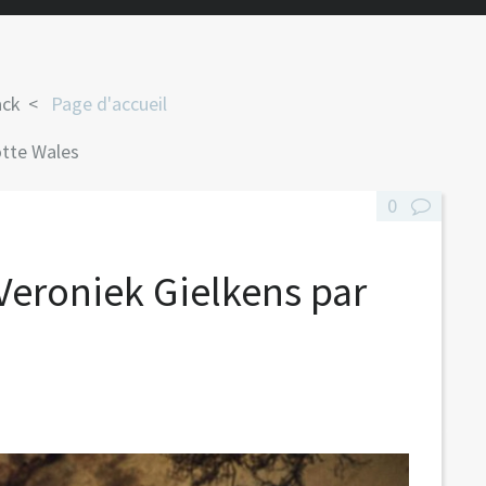
ack
Page d'accueil
otte Wales
0
 Veroniek Gielkens par