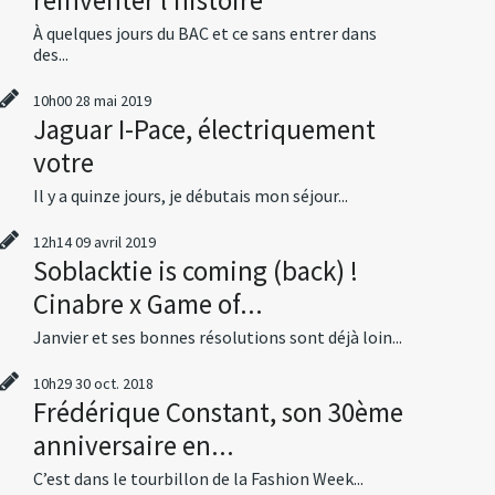
À quelques jours du BAC et ce sans entrer dans
des...
10h00
28
mai 2019
Jaguar I-Pace, électriquement
votre
Il y a quinze jours, je débutais mon séjour...
12h14
09
avril 2019
Soblacktie is coming (back) !
Cinabre x Game of...
Janvier et ses bonnes résolutions sont déjà loin...
10h29
30
oct. 2018
Frédérique Constant, son 30ème
anniversaire en...
C’est dans le tourbillon de la Fashion Week...