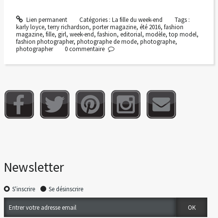
Lien permanent
Catégories :
La fille du week-end
Tags :
karly loyce
,
terry richardson
,
porter magazine
,
été 2016
,
fashion
magazine
,
fille
,
girl
,
week-end
,
fashion
,
editorial
,
modèle
,
top model
,
fashion photographer
,
photographe de mode
,
photographe
,
photographer
0
commentaire
Newsletter
S'inscrire
Se désinscrire