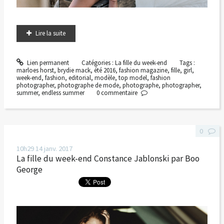
Lire la suite
Lien permanent
Catégories :
La fille du week-end
Tags :
marloes horst
,
brydie mack
,
été 2016
,
fashion magazine
,
fille
,
girl
,
week-end
,
fashion
,
editorial
,
modèle
,
top model
,
fashion
photographer
,
photographe de mode
,
photographe
,
photographer
,
summer
,
endless summer
0
commentaire
0
10h29
14
janv. 2017
La fille du week-end Constance Jablonski par Boo
George