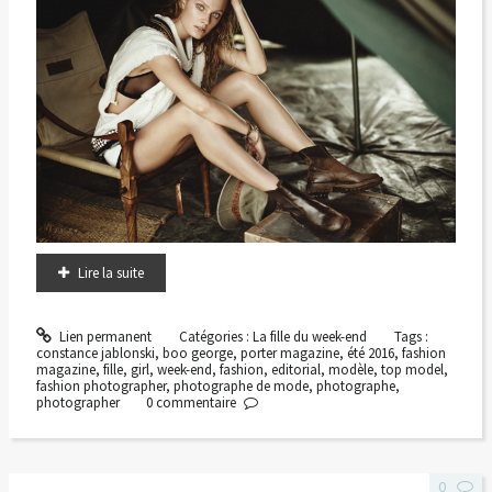
Lire la suite
Lien permanent
Catégories :
La fille du week-end
Tags :
constance jablonski
,
boo george
,
porter magazine
,
été 2016
,
fashion
magazine
,
fille
,
girl
,
week-end
,
fashion
,
editorial
,
modèle
,
top model
,
fashion photographer
,
photographe de mode
,
photographe
,
photographer
0
commentaire
0