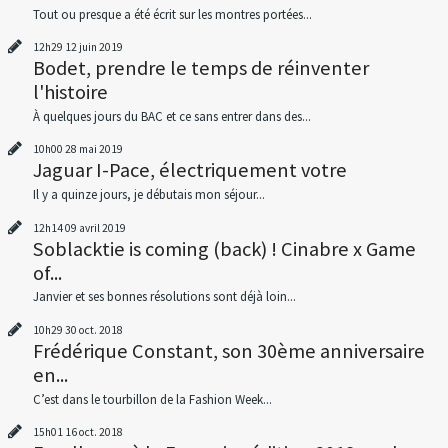
Tout ou presque a été écrit sur les montres portées...
12h29
12
juin 2019
Bodet, prendre le temps de réinventer
l'histoire
À quelques jours du BAC et ce sans entrer dans des...
10h00
28
mai 2019
Jaguar I-Pace, électriquement votre
Il y a quinze jours, je débutais mon séjour...
12h14
09
avril 2019
Soblacktie is coming (back) ! Cinabre x Game
of...
Janvier et ses bonnes résolutions sont déjà loin...
10h29
30
oct. 2018
Frédérique Constant, son 30ème anniversaire
en...
C’est dans le tourbillon de la Fashion Week...
15h01
16
oct. 2018