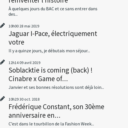
À quelques jours du BAC et ce sans entrer dans
des...
10h00
28
mai 2019
Jaguar I-Pace, électriquement
votre
Il y a quinze jours, je débutais mon séjour...
12h14
09
avril 2019
Soblacktie is coming (back) !
Cinabre x Game of...
Janvier et ses bonnes résolutions sont déjà loin...
10h29
30
oct. 2018
Frédérique Constant, son 30ème
anniversaire en...
C’est dans le tourbillon de la Fashion Week...