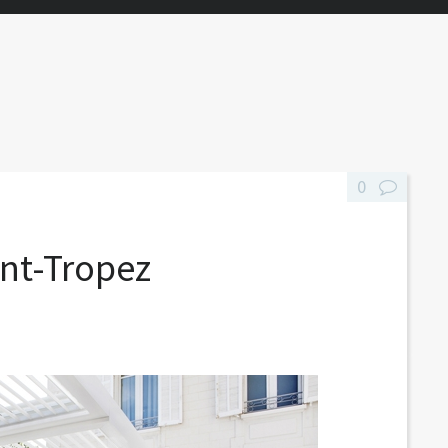
0
int-Tropez