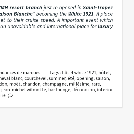
VMH resort branch
just re-opened in
Saint-Tropez
aison Blanche
” becoming the
White 1921
. A place
get to their cruise speed. A important event which
 an unavoidable and international place for
luxury
ndances de marques
Tags :
hôtel white 1921
,
hôtel
,
heval blanc
,
courchevel
,
summer
,
été
,
opening
,
saison
,
don
,
moët
,
chandon
,
champagne
,
millésime
,
rare
,
,
jean-michel wilmotte
,
bar lounge
,
décoration
,
interior
ire