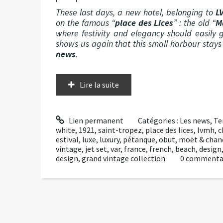
These last days, a new hotel, belonging to
L
on the famous “
place des Lices
” : the old “
M
where festivity and elegancy should easily 
shows us again that this small harbour stays
news
.
Lire la suite
Lien permanent
Catégories :
Les news
,
Te
white
,
1921
,
saint-tropez
,
place des lices
,
lvmh
,
c
estival
,
luxe
,
luxury
,
pétanque
,
obut
,
moët & chan
vintage
,
jet set
,
var
,
france
,
french
,
beach
,
design
design
,
grand vintage collection
0
commenta