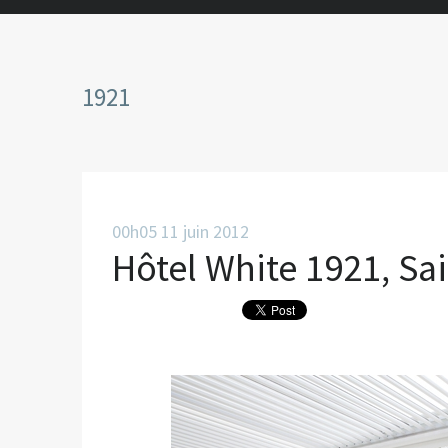
1921
00h05
11
juin 2012
Hôtel White 1921, Sa