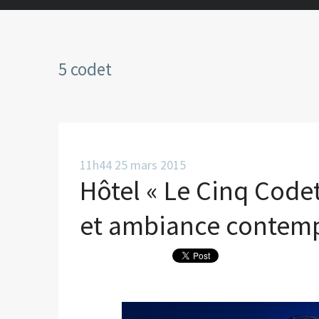
5 codet
11h44
25
mars 2015
Hôtel « Le Cinq Codet
et ambiance contemp