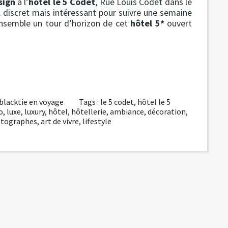
sign
à l’
hôtel le 5 Codet
, Rue Louis Codet dans le
discret mais intéressant pour suivre une semaine
ensemble un tour d’horizon de cet
hôtel 5*
ouvert
blacktie en voyage
Tags :
le 5 codet
,
hôtel le 5
o
,
luxe
,
luxury
,
hôtel
,
hôtellerie
,
ambiance
,
décoration
,
tographes
,
art de vivre
,
lifestyle