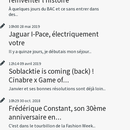
À quelques jours du BAC et ce sans entrer dans
des...
10h00
28
mai 2019
Jaguar I-Pace, électriquement
votre
Il y a quinze jours, je débutais mon séjour...
12h14
09
avril 2019
Soblacktie is coming (back) !
Cinabre x Game of...
Janvier et ses bonnes résolutions sont déjà loin...
10h29
30
oct. 2018
Frédérique Constant, son 30ème
anniversaire en...
C’est dans le tourbillon de la Fashion Week...