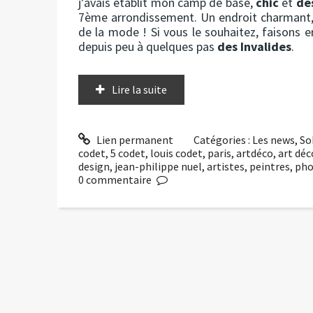
j’avais établit mon camp de base,
chic
et
de
7ème arrondissement. Un endroit charmant, 
de la mode ! Si vous le souhaitez, faisons 
depuis peu à quelques pas
des Invalides
.
Lire la suite
Lien permanent
Catégories :
Les news
,
So
codet
,
5 codet
,
louis codet
,
paris
,
artdéco
,
art déc
design
,
jean-philippe nuel
,
artistes
,
peintres
,
pho
0
commentaire