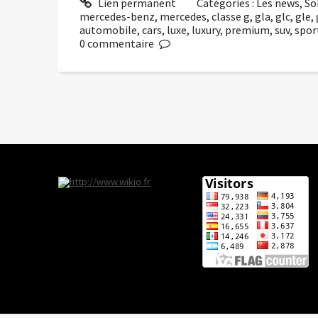
Lien permanent
Catégories :
Les news
,
So
mercedes-benz
,
mercedes
,
classe g
,
gla
,
glc
,
gle
,
automobile
,
cars
,
luxe
,
luxury
,
premium
,
suv
,
sport
0
commentaire