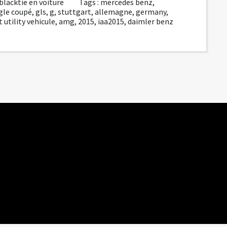
blacktie en voiture
Tags :
mercedes benz
,
gle coupé
,
gls
,
g
,
stuttgart
,
allemagne
,
germany
,
 utility vehicule
,
amg
,
2015
,
iaa2015
,
daimler benz