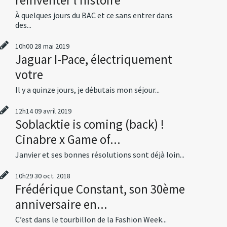
À quelques jours du BAC et ce sans entrer dans
des...
10h00
28
mai 2019
Jaguar I-Pace, électriquement
votre
Il y a quinze jours, je débutais mon séjour...
12h14
09
avril 2019
Soblacktie is coming (back) !
Cinabre x Game of...
Janvier et ses bonnes résolutions sont déjà loin...
10h29
30
oct. 2018
Frédérique Constant, son 30ème
anniversaire en...
C’est dans le tourbillon de la Fashion Week...