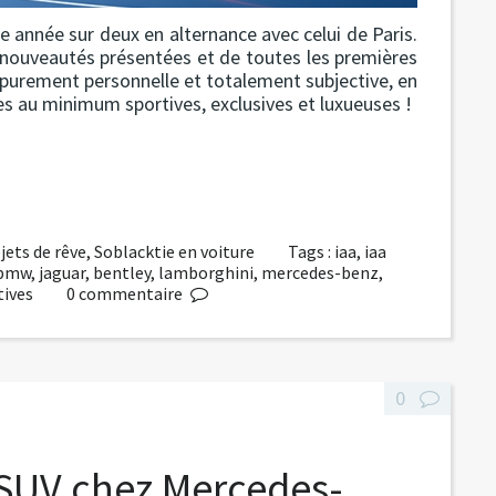
e année sur deux en alternance avec celui de Paris.
e nouveautés présentées et de toutes les premières
purement personnelle et totalement subjective, en
s au minimum sportives, exclusives et luxueuses !
jets de rêve
,
Soblacktie en voiture
Tags :
iaa
,
iaa
bmw
,
jaguar
,
bentley
,
lamborghini
,
mercedes-benz
,
tives
0
commentaire
0
s SUV chez Mercedes-