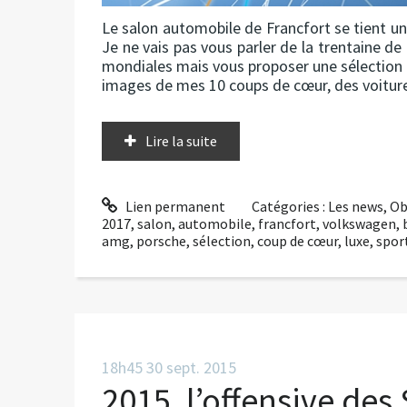
Le salon automobile de Francfort se tient un
Je ne vais pas vous parler de la trentaine d
mondiales mais vous proposer une sélection 
images de mes 10 coups de cœur, des voiture
Lire la suite
Lien permanent
Catégories :
Les news
,
Ob
2017
,
salon
,
automobile
,
francfort
,
volkswagen
,
amg
,
porsche
,
sélection
,
coup de cœur
,
luxe
,
spor
18h45
30
sept. 2015
2015, l’offensive de