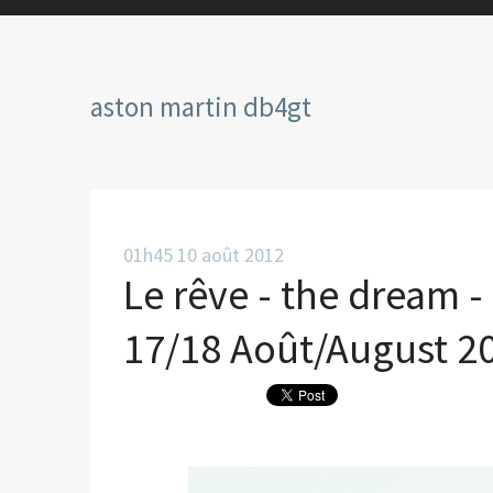
aston martin db4gt
01h45
10
août 2012
Le rêve - the dream 
17/18 Août/August 2