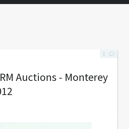
1
- RM Auctions - Monterey
012