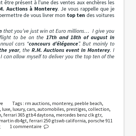
ut être présent à l'une des ventes aux enchères les
M. Auctions à Monterey
. Je vous rappelle que je
 permettre de vous livrer mon
top ten
des voitures
m
that you’ve just win at Euro millions… I give you
 flight to be on the
17th and 18th of august in
nnual cars “
concours d’élégance
”. But mainly to
the year
, the
R.M. Auctions event in Monterey
. I
I can allow myself to deliver you the top ten of the
ve
Tags :
rm auctions
,
monterey
,
peeble beach
,
,
luxe
,
luxury
,
cars
,
automobiles
,
prestiges
,
collection
,
n
,
ferrari 365 gtb4 daytona
,
mercedes benz clk gtr
,
martin db4gt
,
ferrari 250 gtswb california
,
porsche 911
g
1
commentaire