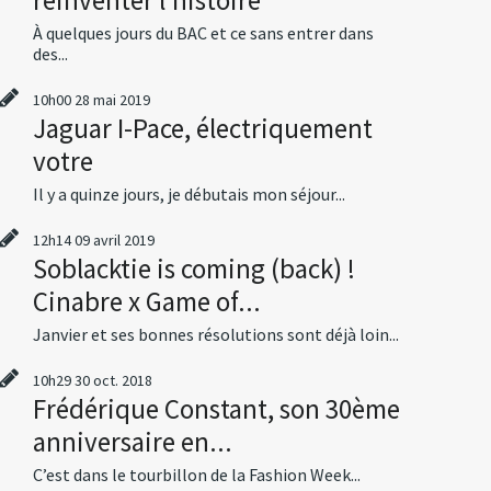
À quelques jours du BAC et ce sans entrer dans
des...
10h00
28
mai 2019
Jaguar I-Pace, électriquement
votre
Il y a quinze jours, je débutais mon séjour...
12h14
09
avril 2019
Soblacktie is coming (back) !
Cinabre x Game of...
Janvier et ses bonnes résolutions sont déjà loin...
10h29
30
oct. 2018
Frédérique Constant, son 30ème
anniversaire en...
C’est dans le tourbillon de la Fashion Week...