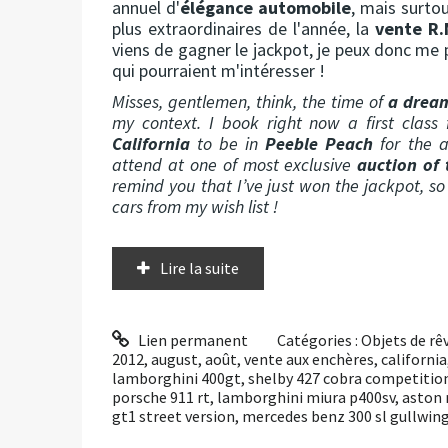
annuel d'
élégance automobile
, mais surto
plus extraordinaires de l'année, la
vente R.
viens de gagner le jackpot, je peux donc me
qui pourraient m'intéresser !
Misses, gentlemen, think, the time of
a drea
my context. I book right now a first class
California
to be in
Peeble Peach
for the a
attend at one of most exclusive
auction of 
remind you that I’ve just won the jackpot, so 
cars from my wish list !
Lire la suite
Lien permanent
Catégories :
Objets de rê
2012
,
august
,
août
,
vente aux enchères
,
california
lamborghini 400gt
,
shelby 427 cobra competitio
porsche 911 rt
,
lamborghini miura p400sv
,
aston 
gt1 street version
,
mercedes benz 300 sl gullwin