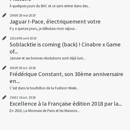
À quelques jours du BAC et ce sans entrer dans des...
10h00
28
mai 2019
Jaguar I-Pace, électriquement votre
Il y a quinze jours, je débutais mon séjour...
12h14
09
avril 2019
Soblacktie is coming (back) ! Cinabre x Game
of...
Janvier et ses bonnes résolutions sont déjà loin...
10h29
30
oct. 2018
Frédérique Constant, son 30ème anniversaire
en...
C’est dans le tourbillon de la Fashion Week...
15h01
16
oct. 2018
Excellence à la Française édition 2018 par la...
En 2010, La Monnaie de Paris et les Maisons...