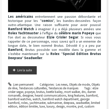
Les américains
entretiennent une passion débordante et
historique pour les "
comics
", les bandes-dessinées façon
outre-atlantique. Une raison suffisante pour avoir poussé
Bamford Watch
à imaginer il y a déjà plusieurs années une
Rolex Yachtmaster
à l'effigie du
célèbre marin Popeye
que
l'on doit au dessinateur
Elzie Crisler Segar
. Si vous vous
rappeler de ce personnage, vous savez qu'il a un ennemie de
longue date, le bien nommé Brutus. Dévoilé il y a peu par
Bamford
, Brutus possède son modèle dans la gamme et
s'exhibe maintenant sur la
Rolex
"
Special Edition Brutus
Deepsea
"
Seadweller
.
Lire la suite
Lien permanent
Catégories :
Les news
,
Objets de mode
,
Objets
de rêve
,
Tendances culturelles
,
Tendances de marques
Tags :
elzie
crisler segar
,
popeye
,
brutus
,
beetle bailey
,
mort walker
,
drx
,
darren
romanelli
,
designer
,
hearst communications
,
king features
,
bamford
,
bamford watches
,
watch
,
bamford watch department
,
george
bamford
,
rolex
,
yachtmaster
,
submariner
,
deepsea
,
seadweller
,
limited
edition
,
édition limitée
,
luxe
,
luxury
,
design
,
montre
,
pvd
,
custom