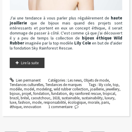
J'ai une tendance à vous parler plus régulièrement de
haute
joaillerie
que de bijoux mais quand des projets sont
intéressants et portent en eux un concept éthique, il serait
dommage de passer à côté. C'est comme çà que j'ai découvert
il y a peu de temps la collection de
bijoux éthique Wild
Rubber
imaginée par la top modèle
Lily Cole
en but de d'aider
la fondation Sky Rainforest Rescue.
Lire la suite
Lien permanent
Catégories :
Les news
,
Objets de mode
,
Tendances culturelles
,
Tendances de marques
Tags :
lily cole
,
top
,
modèle
,
model
,
modeling
,
wild rubber collection
,
joaillerie
,
jewellery
,
bijoux
,
projet
,
fondation
,
fundation
,
sky rainforest rescue
,
tropical
,
brazil
,
brésil
,
caoutchouc
,
1618
,
sustainable
,
sustainability
,
luxury
,
luxe
,
fashion
,
mode
,
responsabilité
,
écologique
,
morale
,
paris
,
éthique
,
innovation
1
commentaire