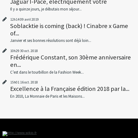
Jaguar I-Pace, électriquement votre
Il y a quinze jours, je débutais mon séjour...
12h14
09
avril 2019
Soblacktie is coming (back) ! Cinabre x Game
of...
Janvier et ses bonnes résolutions sont déjà loin...
10h29
30
oct. 2018
Frédérique Constant, son 30ème anniversaire
en...
C’est dans le tourbillon de la Fashion Week...
15h01
16
oct. 2018
Excellence à la Française édition 2018 par la...
En 2010, La Monnaie de Paris et les Maisons...