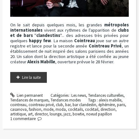
On le sait depuis quelques mois, les grandes
métropoles
internationales
vivent aux rythmes de l'apparition de
clubs
et de bars
"
clandestins
"... des adresses très privées pour
quelques
happy few
. La maison
Cointreau
joue sur un autre
registre et lance pour la seconde année
Cointreau Privé
, un
établissement de nuit inspiré des salons parisiens des années
20. Un salon dont la direction artistique a été confiée au jeune
créateur
Alexis Mabille
, ouverture prévue le 28 février.
Lire la suite
Lien permanent
Catégories :
Les news
,
Tendances culturelles
,
Tendances de marques
,
Tendances modes
Tags :
alexis mabille
,
cointreau
,
cointreau privé
,
club
,
bar
,
bar clandestin
,
éphémère
,
paris
,
casanova
,
fashion
,
mode
,
moda
,
cocktails
,
cocktail
,
direction
,
artistique
,
art
,
director
,
lounge
,
jazz
,
bowtie
,
noeud papillon
1
commentaire