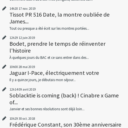
14h20
17
nov. 2019
Tissot PR 516 Date, la montre oubliée de
James...
Tout ou presque a été écrit sur les montres portées...
12h29
12
juin 2019
Bodet, prendre le temps de réinventer
l'histoire
À quelques jours du BAC et ce sans entrer dans des...
10h00
28
mai 2019
Jaguar I-Pace, électriquement votre
Il y a quinze jours, je débutais mon séjour...
12h14
09
avril 2019
Soblacktie is coming (back) ! Cinabre x Game
of...
Janvier et ses bonnes résolutions sont déjà loin...
10h29
30
oct. 2018
Frédérique Constant, son 30ème anniversaire