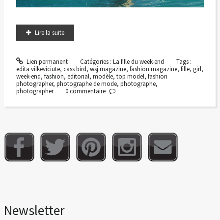
Lire la suite
Lien permanent
Catégories :
La fille du week-end
Tags :
edita vilkeviciute
,
cass bird
,
wsj magazine
,
fashion magazine
,
fille
,
girl
,
week-end
,
fashion
,
editorial
,
modèle
,
top model
,
fashion
photographer
,
photographe de mode
,
photographe
,
photographer
0
commentaire
Newsletter