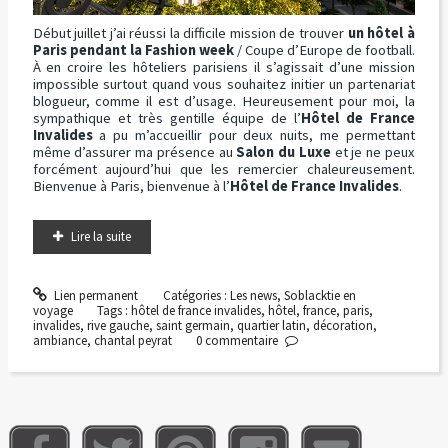
Début juillet j’ai réussi la difficile mission de trouver
un hôtel à
Paris pendant la Fashion week
/ Coupe d’Europe de football.
À en croire les hôteliers parisiens il s’agissait d’une mission
impossible surtout quand vous souhaitez initier un partenariat
blogueur, comme il est d’usage. Heureusement pour moi, la
sympathique et très gentille équipe de l’
Hôtel de France
Invalides
a pu m’accueillir pour deux nuits, me permettant
même d’assurer ma présence au
Salon du Luxe
et je ne peux
forcément aujourd’hui que les remercier chaleureusement.
Bienvenue à Paris, bienvenue à l’
Hôtel de France Invalides
.
Lire la suite
Lien permanent
Catégories :
Les news
,
Soblacktie en
voyage
Tags :
hôtel de france invalides
,
hôtel
,
france
,
paris
,
invalides
,
rive gauche
,
saint germain
,
quartier latin
,
décoration
,
ambiance
,
chantal peyrat
0
commentaire