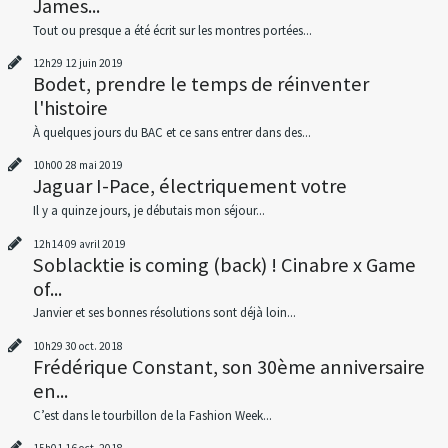
James...
Tout ou presque a été écrit sur les montres portées...
12h29
12
juin 2019
Bodet, prendre le temps de réinventer
l'histoire
À quelques jours du BAC et ce sans entrer dans des...
10h00
28
mai 2019
Jaguar I-Pace, électriquement votre
Il y a quinze jours, je débutais mon séjour...
12h14
09
avril 2019
Soblacktie is coming (back) ! Cinabre x Game
of...
Janvier et ses bonnes résolutions sont déjà loin...
10h29
30
oct. 2018
Frédérique Constant, son 30ème anniversaire
en...
C’est dans le tourbillon de la Fashion Week...
15h01
16
oct. 2018