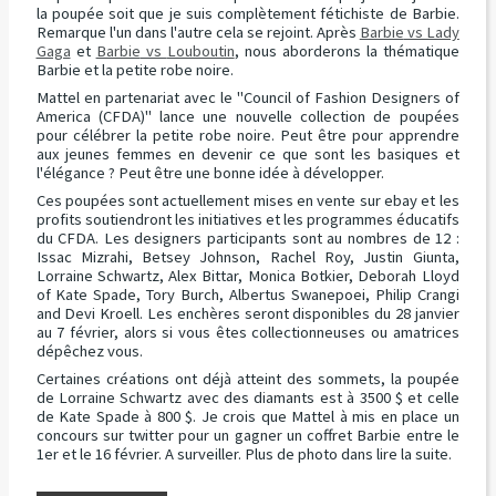
la poupée soit que je suis complètement fétichiste de
Barbie
.
Remarque l'un dans l'autre cela se rejoint. Après
Barbie
vs Lady
Gaga
et
Barbie
vs
Louboutin
, nous aborderons la thématique
Barbie
et la petite robe noire.
Mattel
en partenariat avec le "
Council
of
Fashion
Designers
of
America
(CFDA)" lance une nouvelle collection de poupées
pour célébr
er
la petite robe noire. Peut être pour apprendre
aux jeunes femmes en devenir ce que sont les basiques et
l'élégance ? Peut être une bonne idée à développ
er
.
Ces poupées sont actuellement mises en vente sur
ebay
et les
profits soutiendront les initiatives et les programmes éducatifs
du CFDA. Les designers participants sont au nombres de 12 :
Issac
Mizrahi
,
Betsey
Johnson
,
Rachel
Roy,
Justin
Giunta
,
Lorraine
Schwartz
,
Alex
Bittar
,
Monica
Botkier
,
Deborah
Lloyd
of
Kate
Spade
, Tory
Burch
,
Albertus
Swanepoei
,
Philip
Crangi
and
Devi
Kroell
. Les enchères seront disponibles du 28 janvi
er
au 7 févri
er
, alors si vous êtes collectionneuses ou
amatrices
dépêchez vous.
Certaines créations ont déjà atteint des sommets, la poupée
de Lorraine
Schwartz
avec des diamants est à 3500 $ et celle
de
Kate
Spade
à 800 $. Je crois que
Mattel
à mis en place un
concours sur
twitter
pour un gagn
er
un coffret
Barbie
entre le
1
er
et le 16 févri
er
. A surveill
er
. Plus de photo dans lire la suite.