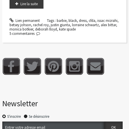
Lire la suite
Lien permanent
Tags :
barbie
,
black
,
dress
,
cfda
,
issac mizrahi
,
betsey johson
,
rachel roy
,
justin giunta
,
lorraine schwartz
,
alex bittar
,
monica botkier
,
deborah lloyd
,
kate spade
5
commentaires
Newsletter
S'inscrire
Se désinscrire