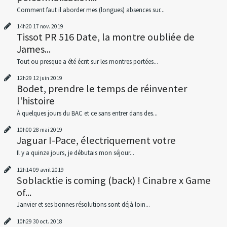
Comment faut il aborder mes (longues) absences sur...
14h20
17
nov. 2019
Tissot PR 516 Date, la montre oubliée de
James...
Tout ou presque a été écrit sur les montres portées...
12h29
12
juin 2019
Bodet, prendre le temps de réinventer
l'histoire
À quelques jours du BAC et ce sans entrer dans des...
10h00
28
mai 2019
Jaguar I-Pace, électriquement votre
Il y a quinze jours, je débutais mon séjour...
12h14
09
avril 2019
Soblacktie is coming (back) ! Cinabre x Game
of...
Janvier et ses bonnes résolutions sont déjà loin...
10h29
30
oct. 2018