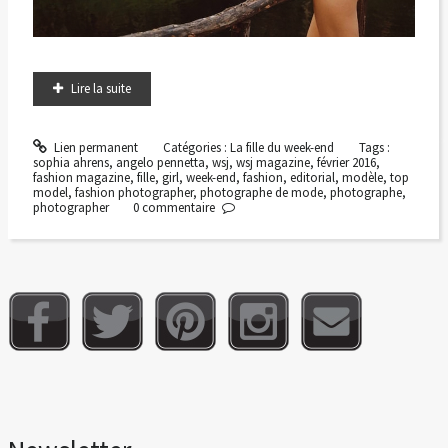
Lire la suite
Lien permanent
Catégories :
La fille du week-end
Tags :
sophia ahrens
,
angelo pennetta
,
wsj
,
wsj magazine
,
février 2016
,
fashion magazine
,
fille
,
girl
,
week-end
,
fashion
,
editorial
,
modèle
,
top
model
,
fashion photographer
,
photographe de mode
,
photographe
,
photographer
0
commentaire