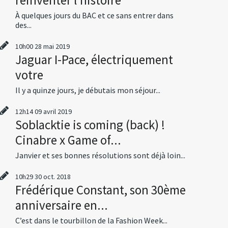
À quelques jours du BAC et ce sans entrer dans
des...
10h00
28
mai 2019
Jaguar I-Pace, électriquement
votre
Il y a quinze jours, je débutais mon séjour...
12h14
09
avril 2019
Soblacktie is coming (back) !
Cinabre x Game of...
Janvier et ses bonnes résolutions sont déjà loin...
10h29
30
oct. 2018
Frédérique Constant, son 30ème
anniversaire en...
C’est dans le tourbillon de la Fashion Week...