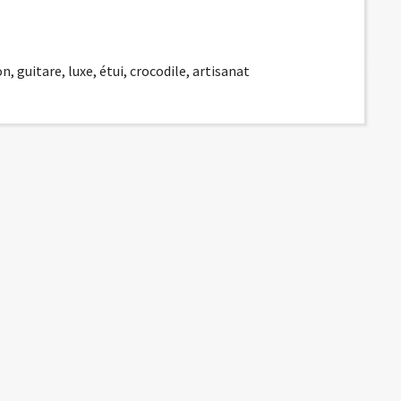
on
,
guitare
,
luxe
,
étui
,
crocodile
,
artisanat