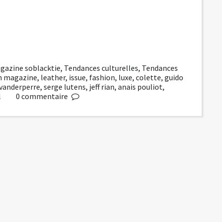
gazine soblacktie
,
Tendances culturelles
,
Tendances
on magazine
,
leather
,
issue
,
fashion
,
luxe
,
colette
,
guido
 vanderperre
,
serge lutens
,
jeff rian
,
anais pouliot
,
l
0
commentaire