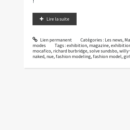
!
Lire la suite
Lien permanent
Catégories :
Les news
,
Ma
modes
Tags :
exhibition
,
magazine
,
exhibiti
mocafico
,
richard burbridge
,
solve sundsbo
,
willy
naked
,
nue
,
fashion modeling
,
fashion model
,
gir