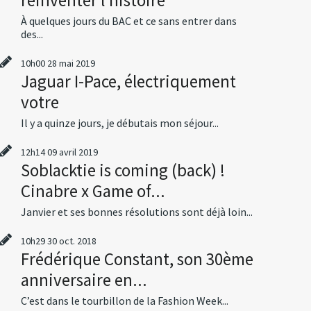
À quelques jours du BAC et ce sans entrer dans
des...
10h00
28
mai 2019
Jaguar I-Pace, électriquement
votre
Il y a quinze jours, je débutais mon séjour...
12h14
09
avril 2019
Soblacktie is coming (back) !
Cinabre x Game of...
Janvier et ses bonnes résolutions sont déjà loin...
10h29
30
oct. 2018
Frédérique Constant, son 30ème
anniversaire en...
C’est dans le tourbillon de la Fashion Week...