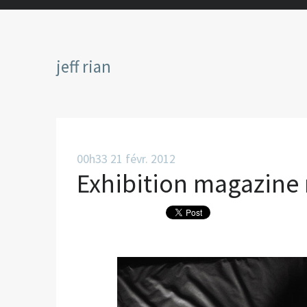
jeff rian
00h33
21
févr. 2012
Exhibition magazine 