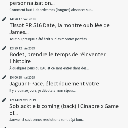
personnalisation...
Comment faut il aborder mes (longues) absences sur...
14h20
17
nov. 2019
Tissot PR 516 Date, la montre oubliée de
James...
Tout ou presque a été écrit sur les montres portées...
12h29
12
juin 2019
Bodet, prendre le temps de réinventer
l'histoire
À quelques jours du BAC et ce sans entrer dans des...
10h00
28
mai 2019
Jaguar I-Pace, électriquement votre
Il y a quinze jours, je débutais mon séjour...
12h14
09
avril 2019
Soblacktie is coming (back) ! Cinabre x Game
of...
Janvier et ses bonnes résolutions sont déjà loin...