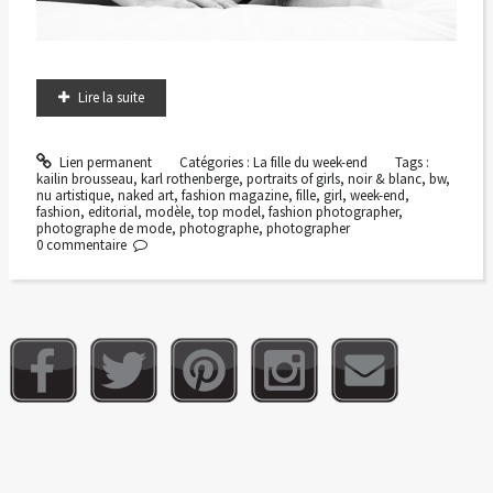
Lire la suite
Lien permanent
Catégories :
La fille du week-end
Tags :
kailin brousseau
,
karl rothenberge
,
portraits of girls
,
noir & blanc
,
bw
,
nu artistique
,
naked art
,
fashion magazine
,
fille
,
girl
,
week-end
,
fashion
,
editorial
,
modèle
,
top model
,
fashion photographer
,
photographe de mode
,
photographe
,
photographer
0
commentaire