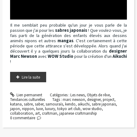
Il me semblait peu probable qu'un jour je vous parle de la
passion que j'ai pour les
sabres japonais
! Que voulez-vous, je
fais parti de la génération des enfants élevés aux dessins
animés nipons et autres
mangas
. C'est certainement à cette
période que cette attirance s'est développée. Alors quand j'ai
découvert il y a quelques jours la collaboration du
designer
Marc Newson
avec
WOW Studio
pour la création d'un
Aikuchi
!
Lire la suite
Lien permanent
Catégories :
Les news
,
Objets de rêve
,
Tendances culturelles
Tags :
marc newson
,
designer
,
project
,
katana
,
sabre
,
saber
,
samouraïs
,
kendo
,
aikuchi
,
sabre japonais
,
japon
,
nippon
,
luxe
,
luxury
,
tokyo art club
,
wow studio
,
collaboration
,
art
,
craftman
,
japanese craftmanship
0
commentaire