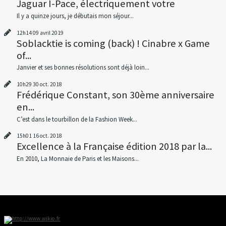
Jaguar I-Pace, électriquement votre
Il y a quinze jours, je débutais mon séjour...
12h14
09
avril 2019
Soblacktie is coming (back) ! Cinabre x Game
of...
Janvier et ses bonnes résolutions sont déjà loin...
10h29
30
oct. 2018
Frédérique Constant, son 30ème anniversaire
en...
C’est dans le tourbillon de la Fashion Week...
15h01
16
oct. 2018
Excellence à la Française édition 2018 par la...
En 2010, La Monnaie de Paris et les Maisons...