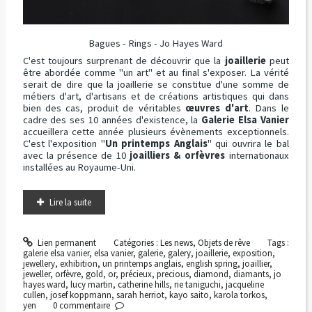
Bagues - Rings - Jo Hayes Ward
C'est toujours surprenant de découvrir que la
joaillerie
peut
être abordée comme "un art" et au final s'exposer. La vérité
serait de dire que la joaillerie se constitue d'une somme de
métiers d'art, d'artisans et de créations artistiques qui dans
bien des cas, produit de véritables
œuvres d'art
. Dans le
cadre des ses 10 années d'existence, la
Galerie Elsa Vanier
accueillera cette année plusieurs évènements exceptionnels.
C'est l'exposition "
Un printemps Anglais
" qui ouvrira le bal
avec la présence de 10
joailliers & orfèvres
internationaux
installées au Royaume-Uni.
Lire la suite
Lien permanent
Catégories :
Les news
,
Objets de rêve
Tags :
galerie elsa vanier
,
elsa vanier
,
galerie
,
galery
,
joaillerie
,
exposition
,
jewellery
,
exhibition
,
un printemps anglais
,
english spring
,
joaillier
,
jeweller
,
orfèvre
,
gold
,
or
,
précieux
,
precious
,
diamond
,
diamants
,
jo
hayes ward
,
lucy martin
,
catherine hills
,
rie taniguchi
,
jacqueline
cullen
,
josef koppmann
,
sarah herriot
,
kayo saito
,
karola torkos
,
yen
0
commentaire