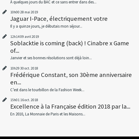
À quelques jours du BAC et ce sans entrer dans des...
10h00
28
mai 2019
Jaguar I-Pace, électriquement votre
Il y a quinze jours, je débutais mon séjour...
12h14
09
avril 2019
Soblacktie is coming (back) ! Cinabre x Game
of...
Janvier et ses bonnes résolutions sont déjà loin...
10h29
30
oct. 2018
Frédérique Constant, son 30ème anniversaire
en...
C’est dans le tourbillon de la Fashion Week...
15h01
16
oct. 2018
Excellence à la Française édition 2018 par la...
En 2010, La Monnaie de Paris et les Maisons...