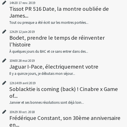
14h20
17
nov. 2019
Tissot PR 516 Date, la montre oubliée de
James...
Tout ou presque a été écrit sur les montres portées...
12h29
12
juin 2019
Bodet, prendre le temps de réinventer
l'histoire
À quelques jours du BAC et ce sans entrer dans des...
10h00
28
mai 2019
Jaguar I-Pace, électriquement votre
Il y a quinze jours, je débutais mon séjour...
12h14
09
avril 2019
Soblacktie is coming (back) ! Cinabre x Game
of...
Janvier et ses bonnes résolutions sont déjà loin...
10h29
30
oct. 2018
Frédérique Constant, son 30ème anniversaire
en...