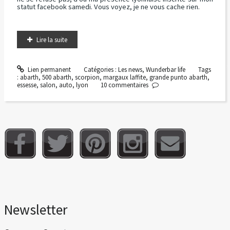
statut facebook samedi. Vous voyez, je ne vous cache rien.
Lire la suite
Lien permanent
Catégories :
Les news
,
Wunderbar life
Tags
:
abarth
,
500 abarth
,
scorpion
,
margaux laffite
,
grande punto abarth
,
essesse
,
salon
,
auto
,
lyon
10
commentaires
Newsletter