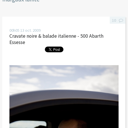
10
00h05
13
oct. 2009
Cravate noire & balade italienne - 500 Abarth
Essesse