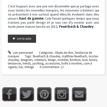
C'est toujours avec une joie non dissimulée que je partage avec
vous toutes les nouvelles marques, les nouveaux créateurs qui
se présentent à moi surtout quand elles/ils évoluent dans des
univers
haut de gamme
. Cela faisait quelques temps que nous
n'avions pas parlé design et je suis ravi d'y revenir avec une
toute jeune maison lancée en 2012,
Feuerbach & Chaudey
.
Lire la suite
Lien permanent
Catégories :
Objets de rêve
,
Tendances de
marques
Tags :
feuerbach & chaudey
,
matthieu feuerbach
,
nicolas
chaudey
,
designers
,
créateurs
,
design
,
mobilier
,
furniture
,
luxe
,
luxury
,
tendances
,
trends
,
yachting
,
accessoires
,
boîte à montres
,
cave à
cigares
,
bar
,
vintage
0
commentaire