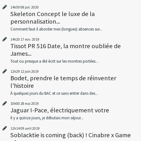
14h59
08
juil. 2020
Skeleton Concept le luxe de la
personnalisation...
Comment faut il aborder mes (longues) absences sur...
14h20
17
nov. 2019
Tissot PR 516 Date, la montre oubliée de
James...
Tout ou presque a été écrit sur les montres portées...
12h29
12
juin 2019
Bodet, prendre le temps de réinventer
l'histoire
À quelques jours du BAC et ce sans entrer dans des...
10h00
28
mai 2019
Jaguar I-Pace, électriquement votre
Il y a quinze jours, je débutais mon séjour...
12h14
09
avril 2019
Soblacktie is coming (back) ! Cinabre x Game